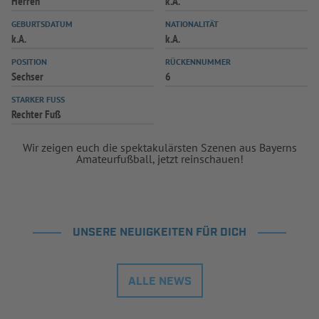
Herren
k.A.
INFOTHEK
SPIELPLUS
GEBURTSDATUM
NATIONALITÄT
k.A.
k.A.
POSITION
RÜCKENNUMMER
Sechser
6
STARKER FUSS
Rechter Fuß
Wir zeigen euch die spektakulärsten Szenen aus Bayerns
Amateurfußball, jetzt reinschauen!
UNSERE NEUIGKEITEN FÜR DICH
ALLE NEWS