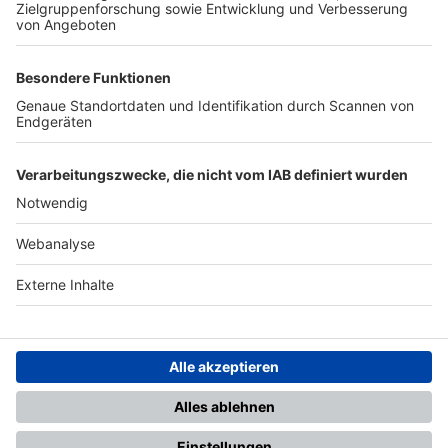
TOP-PARTNER
SFV
DFB
UEFA
FIFA
Nutzungsbedingungen
Datenschutz
Impressum