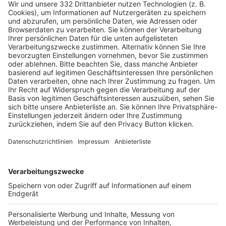
HÄUFIG BESUCHTE SEITEN
Pässe und Vereinswechsel
Trainerausbildung
Schulungsangebot Vereinsmitarbeiter
BFV-Geschäftsstellen
Trainerbörse
Login SpielPlus
FOLGE DEM BFV
TOP-VEREINE