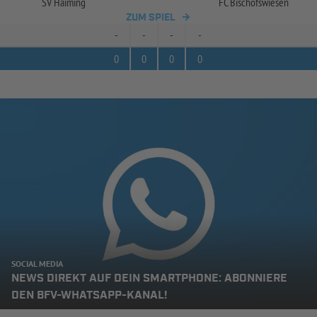
SV Haiming
FC Bischofswiesen
ZUM SPIEL
-
-
-
-
0
0
0
0
SOCIAL MEDIA
NEWS DIREKT AUF DEIN SMARTPHONE: ABONNIERE
DEN BFV-WHATSAPP-KANAL!