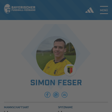
MENÜ
Jetzt einloggen
ERGEBNISSE & WETTBEWERBE
NEUIGKEITEN
SPIELBETRIEB & VERBANDSLEBEN
SIMON FESER
AUSBILDUNG & FÖRDERUNG
DER VERBAND
MANNSCHAFTSART
SPITZNAME