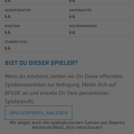
k.A.
k.A.
INFOTHEK
SPIELPLUS
GEBURTSDATUM
NATIONALITÄT
k.A.
k.A.
POSITION
RÜCKENNUMMER
k.A.
k.A.
STARKER FUSS
k.A.
BIST DU DIESER SPIELER?
Wenn du möchtest, stellen wir Dir Deine offiziellen
Spieleinsatzdaten zur Verfügung. Melde dich auf
BFV.DE an und erstelle Dir Dein persönliches
Spielerprofil.
SPIELERPROFIL ANLEGEN
Wir zeigen euch die spektakulärsten Szenen aus Bayerns
Amateurfußball, jetzt reinschauen!