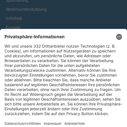
Sponsoring
Vereinsunterstützung
Infothek
Kontakt
HÄUFIG BESUCHTE SEITEN
Pässe und Vereinswechsel
Trainerausbildung
Schulungsangebot Vereinsmitarbeiter
BFV-Geschäftsstellen
Trainerbörse
Login SpielPlus
FOLGE DEM BFV