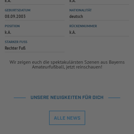
k.A.
k.A.
GEBURTSDATUM
NATIONALITÄT
08.09.2003
deutsch
POSITION
RÜCKENNUMMER
k.A.
k.A.
STARKER FUSS
Rechter Fuß
Wir zeigen euch die spektakulärsten Szenen aus Bayerns
Amateurfußball, jetzt reinschauen!
UNSERE NEUIGKEITEN FÜR DICH
ALLE NEWS