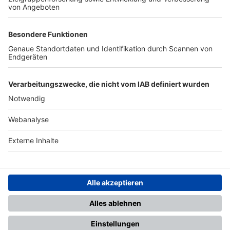
TOP-PARTNER
SFV
DFB
UEFA
FIFA
Nutzungsbedingungen
Datenschutz
Impressum