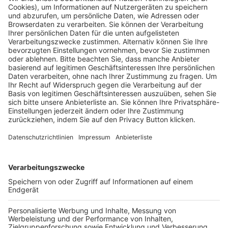
Pässe und Vereinswechsel
Trainerausbildung
Schulungsangebot Vereinsmitarbeiter
BFV-Geschäftsstellen
Trainerbörse
Login SpielPlus
FOLGE DEM BFV
TOP-VEREINE