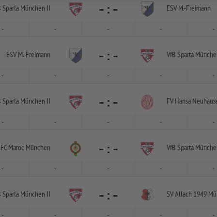
-
:
-
B Sparta München II
ESV M.-
Freimann
-
-
-
-
-
-
:
-
ESV M.-
Freimann
VfB Sparta München
-
-
-
-
-
-
:
-
B Sparta München II
FV Hansa Neuhaus
-
-
-
-
-
-
:
-
FC Maroc München
VfB Sparta München
-
-
-
-
-
-
:
-
B Sparta München II
SV Allach 1949 M
-
-
-
-
-