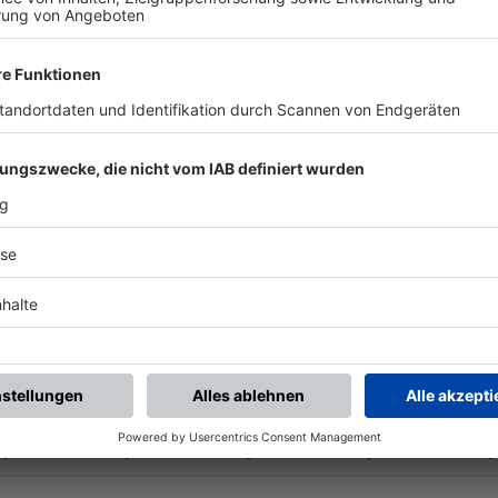
-
-
-
-
-
-
:
-
Tunesien München
VfB Sparta München
-
-
-
-
-
-
:
-
B Sparta München II
SV Nord München-
-
-
-
-
-
-
:
-
B Sparta München II
FC Maroc München
-
-
-
-
-
-
:
-
V Hansa Neuhausen
VfB Sparta München
-
-
-
-
-