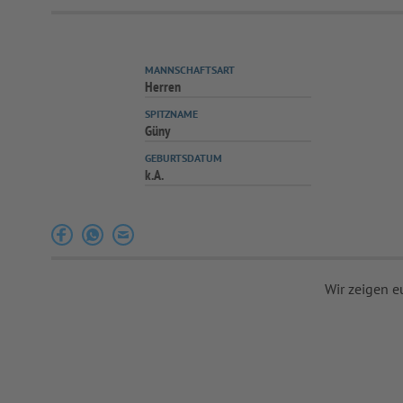
MANNSCHAFTSART
Herren
SPITZNAME
Güny
GEBURTSDATUM
k.A.
Wir zeigen e