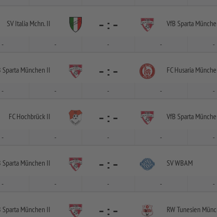
-
:
-
SV Italia Mchn. II
VfB Sparta München
-
-
-
-
-
-
:
-
B Sparta München II
FC Husaria Münche
-
-
-
-
-
-
:
-
FC Hochbrück II
VfB Sparta München
-
-
-
-
-
-
:
-
B Sparta München II
SV WBAM
-
-
-
-
-
-
:
-
B Sparta München II
RW Tunesien Mün