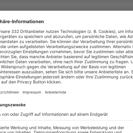
-
:
-
lach 1949 München
VfB Sparta München
-
-
-
-
-
-
:
-
B Sparta München II
SV Italia Mchn. II
-
-
-
-
-
-
:
-
FC Husaria München
VfB Sparta München
-
-
-
-
-
-
:
-
B Sparta München II
FC Hochbrück II
-
-
-
-
-
-
:
-
SV WBAM
VfB Sparta München