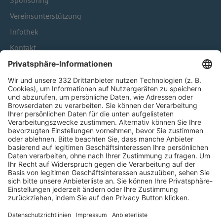
Sponsoring
Vereinsunterstützung
Infothek
Kontakt
HÄUFIG BESUCHTE SEITEN
Pässe und Vereinswechsel
Trainerausbildung
Schulungsangebot Vereinsmitarbeiter
BFV-Geschäftsstellen
Trainerbörse
Login SpielPlus
FOLGE DEM BFV