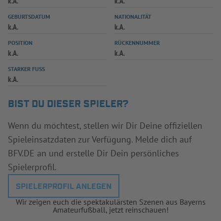
k.A.
k.A.
INFOTHEK
SPIELPLUS
GEBURTSDATUM
NATIONALITÄT
k.A.
k.A.
POSITION
RÜCKENNUMMER
k.A.
k.A.
STARKER FUSS
k.A.
BIST DU DIESER SPIELER?
Wenn du möchtest, stellen wir Dir Deine offiziellen
Spieleinsatzdaten zur Verfügung. Melde dich auf
BFV.DE an und erstelle Dir Dein persönliches
Spielerprofil.
SPIELERPROFIL ANLEGEN
Wir zeigen euch die spektakulärsten Szenen aus Bayerns
Amateurfußball, jetzt reinschauen!