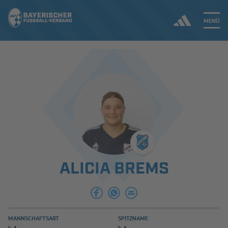
MENÜ
Jetzt einloggen
ERGEBNISSE & WETTBEWERBE
NEUIGKEITEN
SPIELBETRIEB & VERBANDSLEBEN
ALICIA BREMS
AUSBILDUNG & FÖRDERUNG
DER VERBAND
MANNSCHAFTSART
SPITZNAME