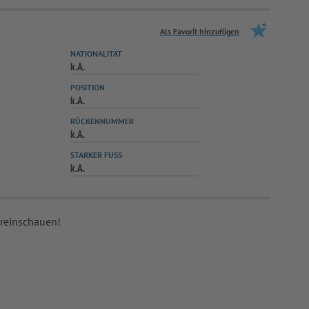
Als Favorit hinzufügen
NATIONALITÄT
k.A.
POSITION
k.A.
RÜCKENNUMMER
k.A.
STARKER FUSS
k.A.
 reinschauen!