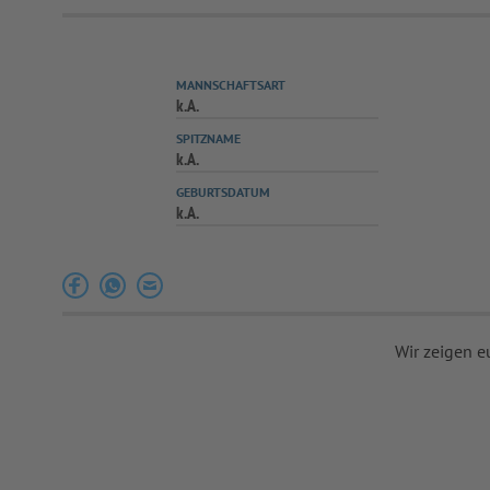
MANNSCHAFTSART
k.A.
SPITZNAME
k.A.
GEBURTSDATUM
k.A.
Wir zeigen e