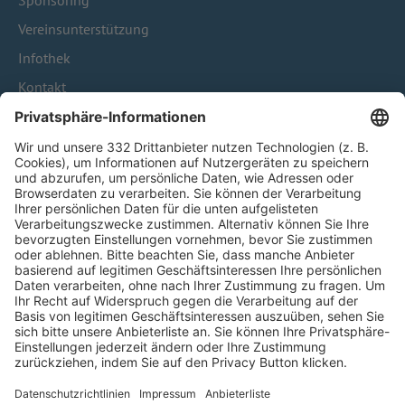
Sponsoring
Vereinsunterstützung
Infothek
Kontakt
HÄUFIG BESUCHTE SEITEN
Pässe und Vereinswechsel
Trainerausbildung
Schulungsangebot Vereinsmitarbeiter
BFV-Geschäftsstellen
Trainerbörse
Login SpielPlus
FOLGE DEM BFV