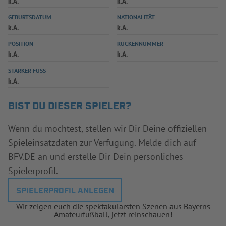
k.A.
k.A.
INFOTHEK
SPIELPLUS
GEBURTSDATUM
NATIONALITÄT
k.A.
k.A.
POSITION
RÜCKENNUMMER
k.A.
k.A.
STARKER FUSS
k.A.
BIST DU DIESER SPIELER?
Wenn du möchtest, stellen wir Dir Deine offiziellen
Spieleinsatzdaten zur Verfügung. Melde dich auf
BFV.DE an und erstelle Dir Dein persönliches
Spielerprofil.
SPIELERPROFIL ANLEGEN
Wir zeigen euch die spektakulärsten Szenen aus Bayerns
Amateurfußball, jetzt reinschauen!