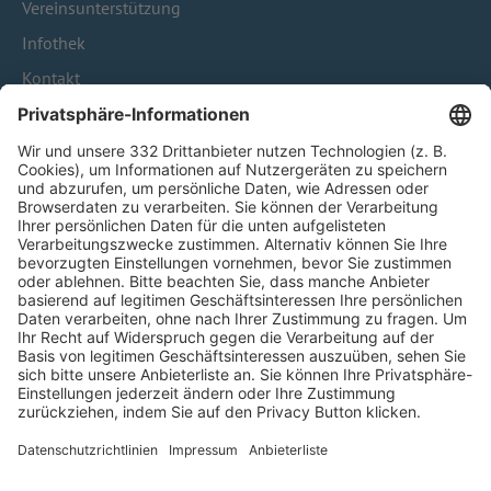
Vereinsunterstützung
Infothek
Kontakt
HÄUFIG BESUCHTE SEITEN
Pässe und Vereinswechsel
Trainerausbildung
Schulungsangebot Vereinsmitarbeiter
BFV-Geschäftsstellen
Trainerbörse
Login SpielPlus
FOLGE DEM BFV