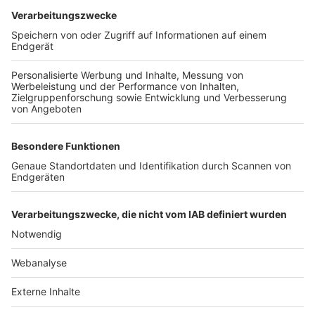
TOP-VEREINE
TOP-PARTNER
SFV
DFB
UEFA
FIFA
Nutzungsbedingungen
Datenschutz
Impressum