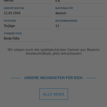
Herren
k.A.
INFOTHEK
SPIELPLUS
GEBURTSDATUM
NATIONALITÄT
22.09.2004
deutsch
POSITION
RÜCKENNUMMER
Torjäger
11
STARKER FUSS
Beide Füße
Wir zeigen euch die spektakulärsten Szenen aus Bayerns
Amateurfußball, jetzt reinschauen!
UNSERE NEUIGKEITEN FÜR DICH
ALLE NEWS