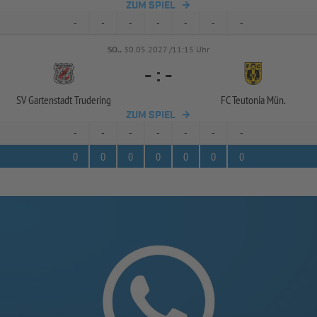
ZUM SPIEL
-
-
-
-
-
-
-
SO..
30.05.2027 /11:15 Uhr
-
:
-
SV Gartenstadt Trudering
FC Teutonia Mün.
ZUM SPIEL
-
-
-
-
-
-
-
0
0
0
0
0
0
0