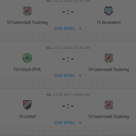
SO..
15.11.2026 /12:15 Uhr
-
:
-
SV Gartenstadt Trudering
FC Neuhadern
ZUM SPIEL
-
-
-
-
-
-
-
SO..
22.11.2026 /12:30 Uhr
-
:
-
TSV Allach 09 M.
SV Gartenstadt Trudering
ZUM SPIEL
-
-
-
-
-
-
-
FR..
12.03.2027 /19:00 Uhr
-
:
-
SV Lohhof
SV Gartenstadt Trudering
ZUM SPIEL
-
-
-
-
-
-
-