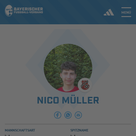
MENÜ
Jetzt einloggen
ERGEBNISSE & WETTBEWERBE
NEUIGKEITEN
SPIELBETRIEB & VERBANDSLEBEN
NICO MÜLLER
AUSBILDUNG & FÖRDERUNG
DER VERBAND
MANNSCHAFTSART
SPITZNAME