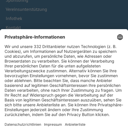
Sponsoring
Vereinsunterstützung
Infothek
Kontakt
HÄUFIG BESUCHTE SEITEN
Pässe und Vereinswechsel
Trainerausbildung
Schulungsangebot Vereinsmitarbeiter
BFV-Geschäftsstellen
Trainerbörse
Login SpielPlus
FOLGE DEM BFV