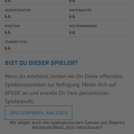
k.A.
k.A.
INFOTHEK
SPIELPLUS
GEBURTSDATUM
NATIONALITÄT
k.A.
k.A.
POSITION
RÜCKENNUMMER
k.A.
k.A.
STARKER FUSS
k.A.
BIST DU DIESER SPIELER?
Wenn du möchtest, stellen wir Dir Deine offiziellen
Spieleinsatzdaten zur Verfügung. Melde dich auf
BFV.DE an und erstelle Dir Dein persönliches
Spielerprofil.
SPIELERPROFIL ANLEGEN
Wir zeigen euch die spektakulärsten Szenen aus Bayerns
Amateurfußball, jetzt reinschauen!