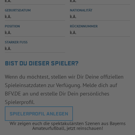
k.A.
k.A.
INFOTHEK
SPIELPLUS
GEBURTSDATUM
NATIONALITÄT
k.A.
k.A.
POSITION
RÜCKENNUMMER
k.A.
k.A.
STARKER FUSS
k.A.
BIST DU DIESER SPIELER?
Wenn du möchtest, stellen wir Dir Deine offiziellen
Spieleinsatzdaten zur Verfügung. Melde dich auf
BFV.DE an und erstelle Dir Dein persönliches
Spielerprofil.
SPIELERPROFIL ANLEGEN
Wir zeigen euch die spektakulärsten Szenen aus Bayerns
Amateurfußball, jetzt reinschauen!