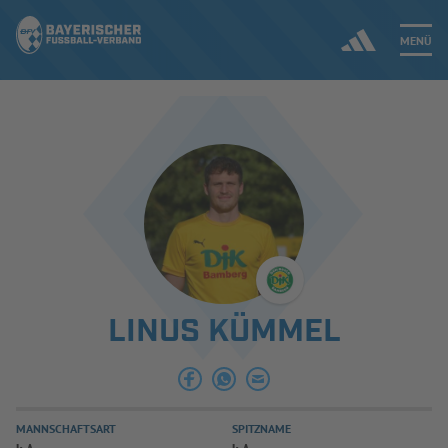
MENÜ
Jetzt einloggen
ERGEBNISSE & WETTBEWERBE
NEUIGKEITEN
SPIELBETRIEB & VERBANDSLEBEN
LINUS KÜMMEL
AUSBILDUNG & FÖRDERUNG
DER VERBAND
MANNSCHAFTSART
SPITZNAME