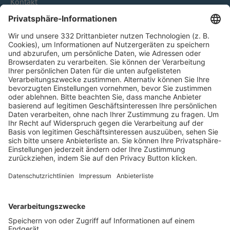
Kontakt
HÄUFIG BESUCHTE SEITEN
Pässe und Vereinswechsel
Trainerausbildung
Schulungsangebot Vereinsmitarbeiter
BFV-Geschäftsstellen
Trainerbörse
Login SpielPlus
FOLGE DEM BFV
TOP-VEREINE