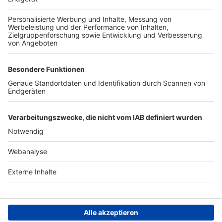
TOP-PARTNER
SFV
DFB
UEFA
FIFA
Nutzungsbedingungen
Datenschutz
Impressum