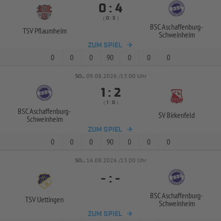


:
( 
 )
:
BSC Aschaffenburg-
TSV Pflaumheim
Schweinheim
ZUM SPIEL
0
0
0
90
0
0
0
SO..
09.08.2026 /13:00 Uhr


:
( 
 )
:
BSC Aschaffenburg-
SV Birkenfeld
Schweinheim
ZUM SPIEL
0
0
0
90
0
0
0
SO..
16.08.2026 /13:00 Uhr
-
:
-
BSC Aschaffenburg-
TSV Uettingen
Schweinheim
ZUM SPIEL