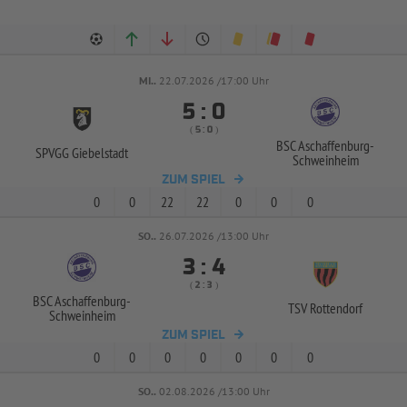
MI..
22.07.2026 /17:00 Uhr


:
( 
 )
:
BSC Aschaffenburg-
SPVGG Giebelstadt
Schweinheim
ZUM SPIEL
0
0
22
22
0
0
0
SO..
26.07.2026 /13:00 Uhr


:
( 
 )
:
BSC Aschaffenburg-
TSV Rottendorf
Schweinheim
ZUM SPIEL
0
0
0
0
0
0
0
SO..
02.08.2026 /13:00 Uhr