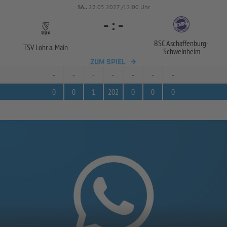
SA..
22.05.2027 /12:00 Uhr
-
:
-
BSC Aschaffenburg-
TSV Lohr a. Main
Schweinheim
ZUM SPIEL
-
-
-
-
-
-
-
0
0
1
202
0
0
0