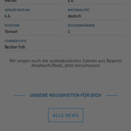
Herren
k.A.
GEBURTSDATUM
NATIONALITÄT
k.A.
deutsch
POSITION
RÜCKENNUMMER
Torwart
1
STARKER FUSS
Rechter Fuß
Wir zeigen euch die spektakulärsten Szenen aus Bayerns
Amateurfußball, jetzt reinschauen!
UNSERE NEUIGKEITEN FÜR DICH
ALLE NEWS