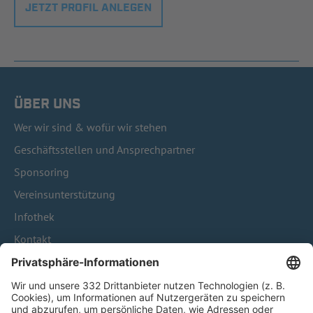
JETZT PROFIL ANLEGEN
ÜBER UNS
Wer wir sind & wofür wir stehen
Geschäftsstellen und Ansprechpartner
Sponsoring
Vereinsunterstützung
Infothek
Kontakt
HÄUFIG BESUCHTE SEITEN
Pässe und Vereinswechsel