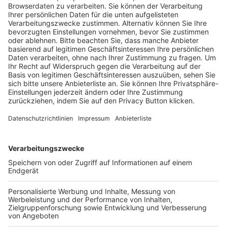
Trainerausbildung
Schulungsangebot Vereinsmitarbeiter
BFV-Geschäftsstellen
Trainerbörse
Login SpielPlus
FOLGE DEM BFV
TOP-VEREINE
TOP-PARTNER