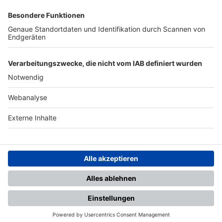
SFV
DFB
UEFA
FIFA
Nutzungsbedingungen
Datenschutz
Impressum