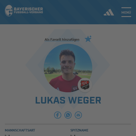
MENÜ
Jetzt einloggen
Als Favorit hinzufügen
ERGEBNISSE & WETTBEWERBE
NEUIGKEITEN
SPIELBETRIEB & VERBANDSLEBEN
LUKAS WEGER
AUSBILDUNG & FÖRDERUNG
DER VERBAND
MANNSCHAFTSART
SPITZNAME