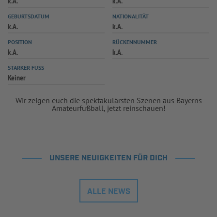
k.A.
k.A.
INFOTHEK
SPIELPLUS
GEBURTSDATUM
NATIONALITÄT
k.A.
k.A.
POSITION
RÜCKENNUMMER
k.A.
k.A.
STARKER FUSS
Keiner
Wir zeigen euch die spektakulärsten Szenen aus Bayerns
Amateurfußball, jetzt reinschauen!
UNSERE NEUIGKEITEN FÜR DICH
ALLE NEWS