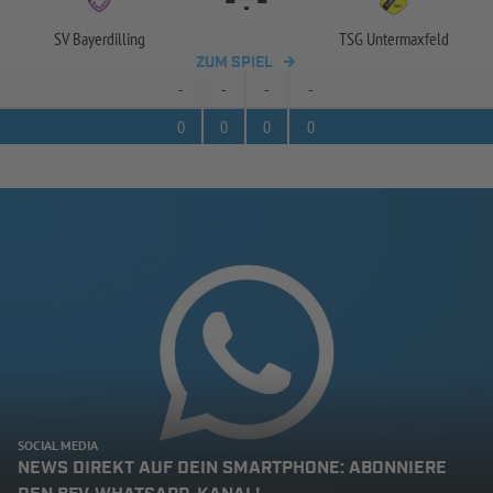
-
:
-
SV Bayerdilling
TSG Untermaxfeld
ZUM SPIEL
-
-
-
-
0
0
0
0
SOCIAL MEDIA
NEWS DIREKT AUF DEIN SMARTPHONE: ABONNIERE