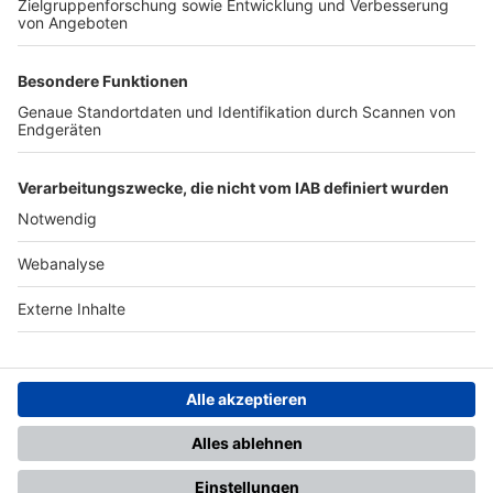
TOP-PARTNER
SFV
DFB
UEFA
FIFA
Nutzungsbedingungen
Datenschutz
Impressum