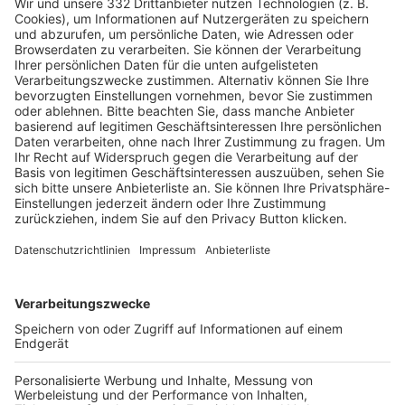
Pässe und Vereinswechsel
Trainerausbildung
Schulungsangebot Vereinsmitarbeiter
BFV-Geschäftsstellen
Trainerbörse
Login SpielPlus
FOLGE DEM BFV
TOP-VEREINE