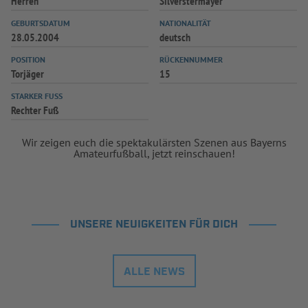
Herren
Silverstermayer
INFOTHEK
SPIELPLUS
GEBURTSDATUM
NATIONALITÄT
28.05.2004
deutsch
POSITION
RÜCKENNUMMER
Torjäger
15
STARKER FUSS
Rechter Fuß
Wir zeigen euch die spektakulärsten Szenen aus Bayerns
Amateurfußball, jetzt reinschauen!
UNSERE NEUIGKEITEN FÜR DICH
ALLE NEWS