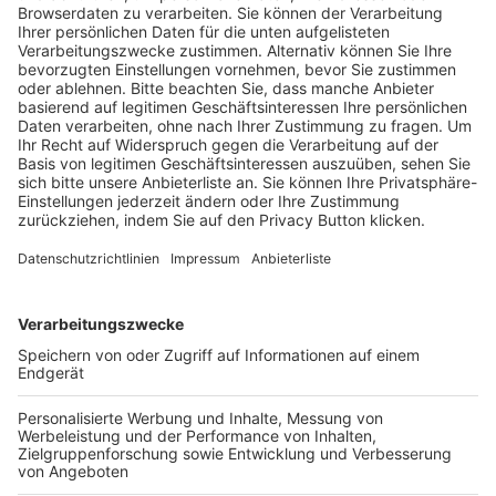
Trainerausbildung
Schulungsangebot Vereinsmitarbeiter
BFV-Geschäftsstellen
Trainerbörse
Login SpielPlus
FOLGE DEM BFV
TOP-VEREINE
TOP-PARTNER