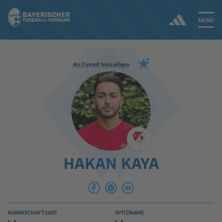
MENÜ
Jetzt einloggen
Als Favorit hinzufügen
ERGEBNISSE & WETTBEWERBE
NEUIGKEITEN
SPIELBETRIEB & VERBANDSLEBEN
HAKAN KAYA
AUSBILDUNG & FÖRDERUNG
DER VERBAND
MANNSCHAFTSART
SPITZNAME