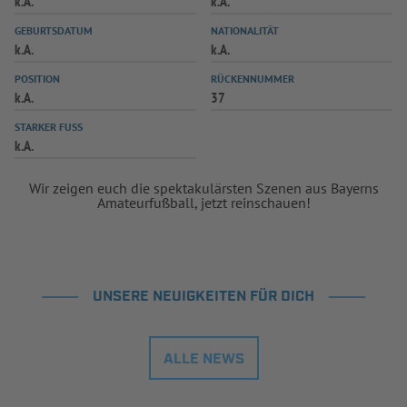
k.A.
k.A.
INFOTHEK
SPIELPLUS
GEBURTSDATUM
NATIONALITÄT
k.A.
k.A.
POSITION
RÜCKENNUMMER
k.A.
37
STARKER FUSS
k.A.
Wir zeigen euch die spektakulärsten Szenen aus Bayerns
Amateurfußball, jetzt reinschauen!
UNSERE NEUIGKEITEN FÜR DICH
ALLE NEWS