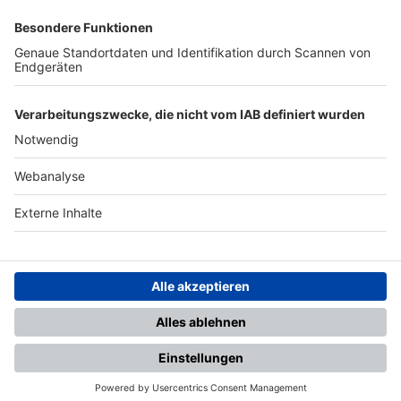
SFV
DFB
UEFA
FIFA
Nutzungsbedingungen
Datenschutz
Impressum