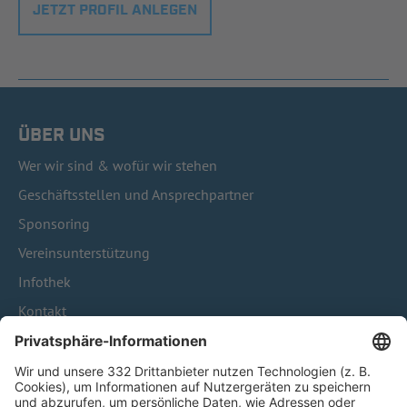
JETZT PROFIL ANLEGEN
ÜBER UNS
Wer wir sind & wofür wir stehen
Geschäftsstellen und Ansprechpartner
Sponsoring
Vereinsunterstützung
Infothek
Kontakt
HÄUFIG BESUCHTE SEITEN
Pässe und Vereinswechsel