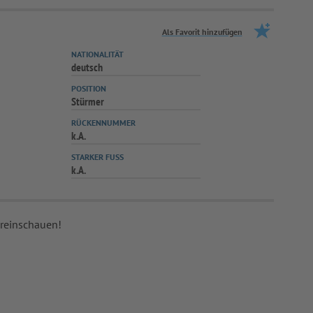
Als Favorit hinzufügen
NATIONALITÄT
deutsch
POSITION
Stürmer
RÜCKENNUMMER
k.A.
STARKER FUSS
k.A.
 reinschauen!