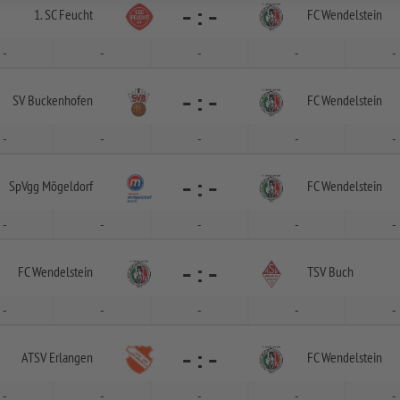
-
:
-
1. SC Feucht
FC Wendelstein
-
-
-
-
-
-
:
-
SV Buckenhofen
FC Wendelstein
-
-
-
-
-
-
:
-
SpVgg Mögeldorf
FC Wendelstein
-
-
-
-
-
-
:
-
FC Wendelstein
TSV Buch
-
-
-
-
-
-
:
-
ATSV Erlangen
FC Wendelstein
-
-
-
-
-