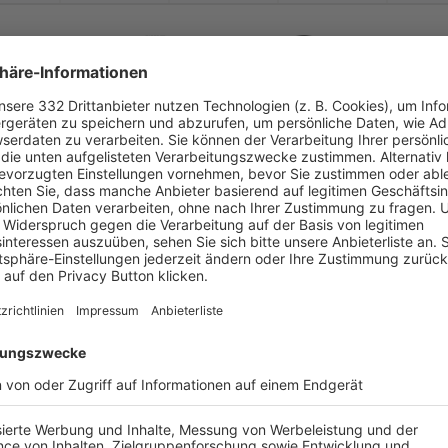


:
FC Wendelstein
ASV Weisendorf
( 
 )
:
62
0
29
0
0


:
Vgg Jahn Forchheim
FC Wendelstein
( 
 )
:
0
90
90
0
0


:
FC Wendelstein
1. FC Kalchreuth
( 
 )
:
0
0
90
0
0


:
SC Neuendettelsau
FC Wendelstein
( 
 )
:
0
82
82
1
0
-
:
-
FC Wendelstein
FSV Erlangen-
Bruc