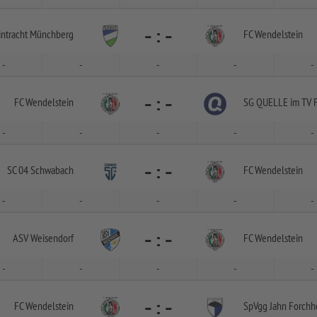
-
:
-
intracht Münchberg
FC Wendelstein
-
-
-
-
-
-
:
-
FC Wendelstein
SG QUELLE im TV F
-
-
-
-
-
-
:
-
SC 04 Schwabach
FC Wendelstein
-
-
-
-
-
-
:
-
ASV Weisendorf
FC Wendelstein
-
-
-
-
-
-
:
-
FC Wendelstein
SpVgg Jahn Forchh