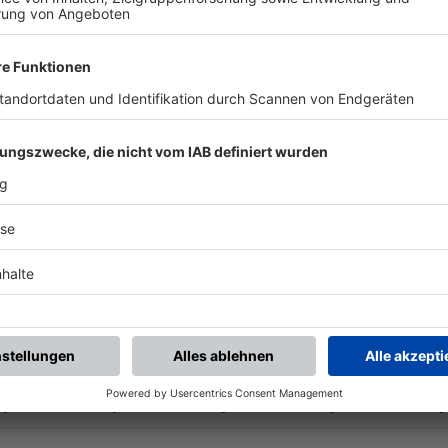
-
-
-
-
-
-
:
-
 FC Herzogenaurach
FC Wendelstein
-
-
-
-
-
-
:
-
FC Wendelstein
SpVgg Bayreuth 2
-
-
-
-
-
-
:
-
Großschwarzenlohe
FC Wendelstein
-
-
-
-
-
-
:
-
FC Wendelstein
SV Unterreichenba
-
-
-
-
-