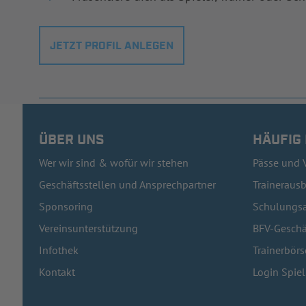
JETZT PROFIL ANLEGEN
ÜBER UNS
HÄUFIG
Wer wir sind & wofür wir stehen
Pässe und 
Geschäftsstellen und Ansprechpartner
Traineraus
Sponsoring
Schulungsa
Vereinsunterstützung
BFV-Geschä
Infothek
Trainerbörs
Kontakt
Login Spie