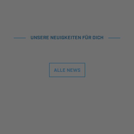
UNSERE NEUIGKEITEN FÜR DICH
ALLE NEWS