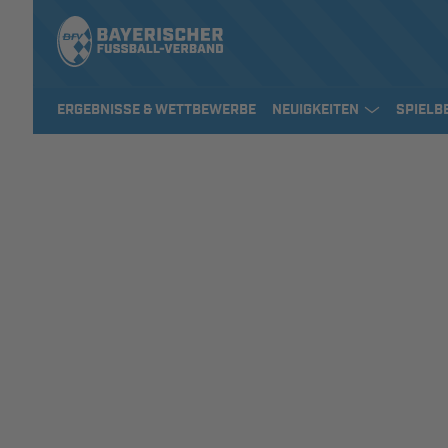
ERGEBNISSE & WETTBEWERBE
NEUIGKEITEN
SPIELB