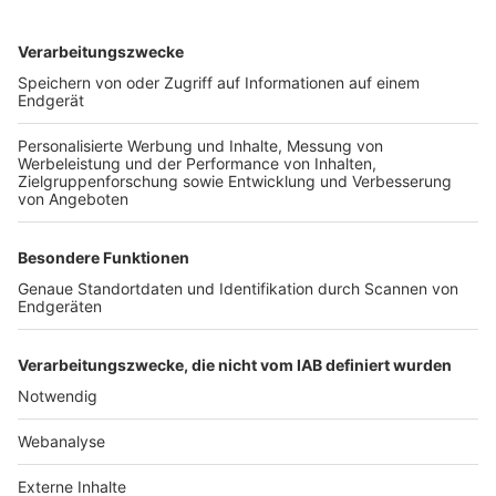
TOP-VEREINE
TOP-PARTNER
SFV
DFB
UEFA
FIFA
Nutzungsbedingungen
Datenschutz
Impressum