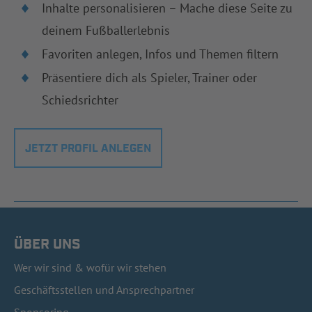
Inhalte personalisieren – Mache diese Seite zu
deinem Fußballerlebnis
Favoriten anlegen, Infos und Themen filtern
Präsentiere dich als Spieler, Trainer oder
Schiedsrichter
JETZT PROFIL ANLEGEN
ÜBER UNS
Wer wir sind & wofür wir stehen
Geschäftsstellen und Ansprechpartner