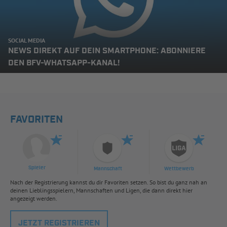
SOCIAL MEDIA
NEWS DIREKT AUF DEIN SMARTPHONE: ABONNIERE
DEN BFV-WHATSAPP-KANAL!
FAVORITEN
Spieler
Mannschaft
Wettbewerb
Nach der Registrierung kannst du dir Favoriten setzen. So bist du ganz nah an
deinen Lieblingsspielern, Mannschaften und Ligen, die dann direkt hier
angezeigt werden.
JETZT REGISTRIEREN