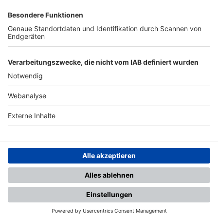
SFV
DFB
UEFA
FIFA
Nutzungsbedingungen
Datenschutz
Impressum