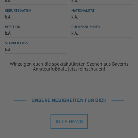
k.A.
k.A.
INFOTHEK
SPIELPLUS
GEBURTSDATUM
NATIONALITÄT
k.A.
k.A.
POSITION
RÜCKENNUMMER
k.A.
k.A.
STARKER FUSS
k.A.
Wir zeigen euch die spektakulärsten Szenen aus Bayerns
Amateurfußball, jetzt reinschauen!
UNSERE NEUIGKEITEN FÜR DICH
ALLE NEWS