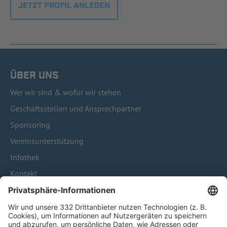
JETZT PROFIL ANLEGEN
ÜBER UNS
Wer wir sind & wofür wir stehen
Geschäftsstellen und Ansprechpartner
Sponsoring
Vereinsunterstützung
Infothek
Kontakt
HÄUFIG BESUCHTE SEITEN
Pässe und Vereinswechsel