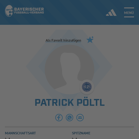
MENÜ
Jetzt einloggen
Als Favorit hinzufügen
ERGEBNISSE & WETTBEWERBE
NEUIGKEITEN
SPIELBETRIEB & VERBANDSLEBEN
PATRICK PÖLTL
AUSBILDUNG & FÖRDERUNG
DER VERBAND
MANNSCHAFTSART
SPITZNAME