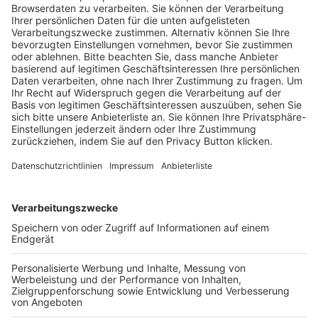
Trainerausbildung
Schulungsangebot Vereinsmitarbeiter
BFV-Geschäftsstellen
Trainerbörse
Login SpielPlus
FOLGE DEM BFV
TOP-VEREINE
TOP-PARTNER