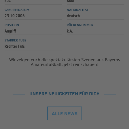
k.A.
Kubi
INFOTHEK
SPIELPLUS
GEBURTSDATUM
NATIONALITÄT
23.10.2006
deutsch
POSITION
RÜCKENNUMMER
Angriff
k.A.
STARKER FUSS
Rechter Fuß
Wir zeigen euch die spektakulärsten Szenen aus Bayerns
Amateurfußball, jetzt reinschauen!
UNSERE NEUIGKEITEN FÜR DICH
ALLE NEWS