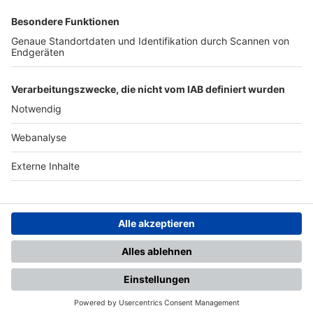
SFV
DFB
UEFA
FIFA
Nutzungsbedingungen
Datenschutz
Impressum