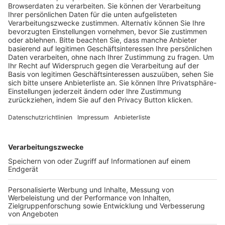
Trainerausbildung
Schulungsangebot Vereinsmitarbeiter
BFV-Geschäftsstellen
Trainerbörse
Login SpielPlus
FOLGE DEM BFV
TOP-VEREINE
TOP-PARTNER