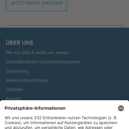
JETZT PROFIL ANLEGEN
ÜBER UNS
Wer wir sind & wofür wir stehen
Geschäftsstellen und Ansprechpartner
Sponsoring
Vereinsunterstützung
Infothek
Kontakt
HÄUFIG BESUCHTE SEITEN
Pässe und Vereinswechsel