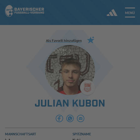
MENÜ
Jetzt einloggen
Als Favorit hinzufügen
ERGEBNISSE & WETTBEWERBE
NEUIGKEITEN
SPIELBETRIEB & VERBANDSLEBEN
JULIAN KUBON
AUSBILDUNG & FÖRDERUNG
DER VERBAND
MANNSCHAFTSART
SPITZNAME