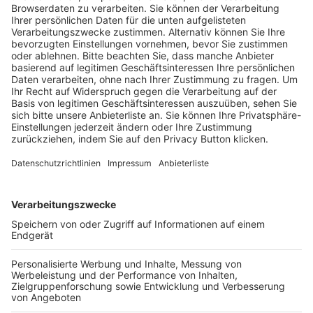
Trainerausbildung
Schulungsangebot Vereinsmitarbeiter
BFV-Geschäftsstellen
Trainerbörse
Login SpielPlus
FOLGE DEM BFV
TOP-VEREINE
TOP-PARTNER