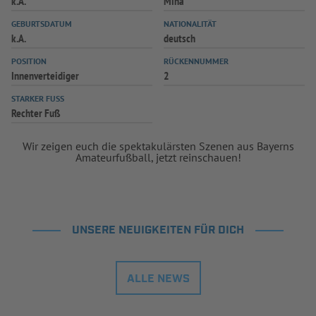
k.A.
Mina
INFOTHEK
SPIELPLUS
GEBURTSDATUM
NATIONALITÄT
k.A.
deutsch
POSITION
RÜCKENNUMMER
Innenverteidiger
2
STARKER FUSS
Rechter Fuß
Wir zeigen euch die spektakulärsten Szenen aus Bayerns
Amateurfußball, jetzt reinschauen!
UNSERE NEUIGKEITEN FÜR DICH
ALLE NEWS