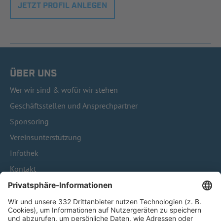
JETZT PROFIL ANLEGEN
ÜBER UNS
Wer wir sind & wofür wir stehen
Geschäftsstellen und Ansprechpartner
Sponsoring
Vereinsunterstützung
Infothek
Kontakt
HÄUFIG BESUCHTE SEITEN
Pässe und Vereinswechsel