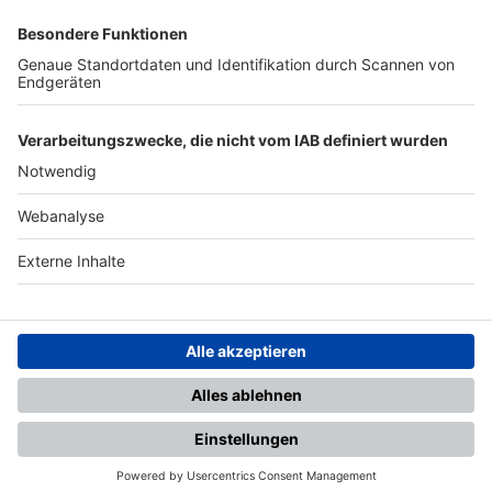
SFV
DFB
UEFA
FIFA
Nutzungsbedingungen
Datenschutz
Impressum