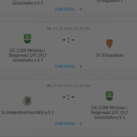
SV Rügshofen 2
Gerolzhofen e.V. 3
ZUM SPIEL
-
-
-
-
-
-
-
SA..
31.10.2026 /12:00 Uhr
-
:
-
(SG 2) DJK Michelau i.
Steigerwald 2/
FC 1917
SV 76 Krautheim
Gerolzhofen e.V. 3
ZUM SPIEL
-
-
-
-
-
-
-
SO..
07.03.2027 /12:00 Uhr
-
:
-
(SG 2) DJK Michelau i.
SG Heidenfeld/
Hirschfeld e.V. 2
Steigerwald 2/
FC 1917
Gerolzhofen e.V. 3
ZUM SPIEL
-
-
-
-
-
-
-