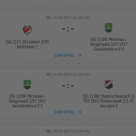
-
-
-
-
-
-
-
SO..
25.04.2027 /11:00 Uhr
-
:
-
(SG 2) DJK Michelau i.
(SG 2) FC 38 Lindach 2/
SV
Steigerwald 2/
FC 1917
Kolitzheim 2
Gerolzhofen e.V. 3
ZUM SPIEL
-
-
-
-
-
-
-
SO..
02.05.2027 /11:00 Uhr
-
:
-
(SG 2) DJK Michelau i.
(SG 2) DJK Stadelschwarzach 2/
Steigerwald 2/
FC 1917
TSV 1861 Prichsenstadt 2/
1. FC
Gerolzhofen e.V. 3
Geesdorf 2
ZUM SPIEL
-
-
-
-
-
-
-
SO..
09.05.2027 /11:00 Uhr