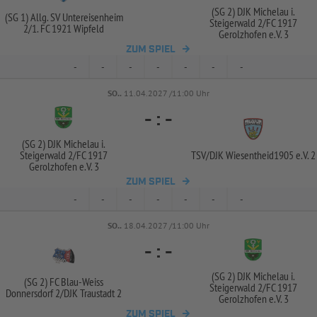
(SG 2) DJK Michelau i.
(SG 1) Allg. SV Untereisenheim
Steigerwald 2/
FC 1917
2/
1. FC 1921 Wipfeld
Gerolzhofen e.V. 3
ZUM SPIEL
-
-
-
-
-
-
-
SO..
11.04.2027 /11:00 Uhr
-
:
-
(SG 2) DJK Michelau i.
Steigerwald 2/
FC 1917
TSV/
DJK Wiesentheid1905 e.V. 2
Gerolzhofen e.V. 3
ZUM SPIEL
-
-
-
-
-
-
-
SO..
18.04.2027 /11:00 Uhr
-
:
-
(SG 2) DJK Michelau i.
(SG 2) FC Blau-
Weiss
Steigerwald 2/
FC 1917
Donnersdorf 2/
DJK Traustadt 2
Gerolzhofen e.V. 3
ZUM SPIEL