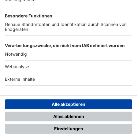
TOP-PARTNER
SFV
DFB
UEFA
FIFA
Nutzungsbedingungen
Datenschutz
Impressum