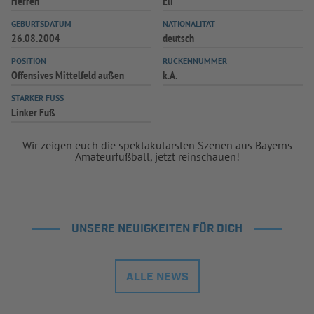
Herren
Eli
GEBURTSDATUM
NATIONALITÄT
26.08.2004
deutsch
POSITION
RÜCKENNUMMER
Offensives Mittelfeld außen
k.A.
STARKER FUSS
Linker Fuß
Wir zeigen euch die spektakulärsten Szenen aus Bayerns
Amateurfußball, jetzt reinschauen!
UNSERE NEUIGKEITEN FÜR DICH
ALLE NEWS