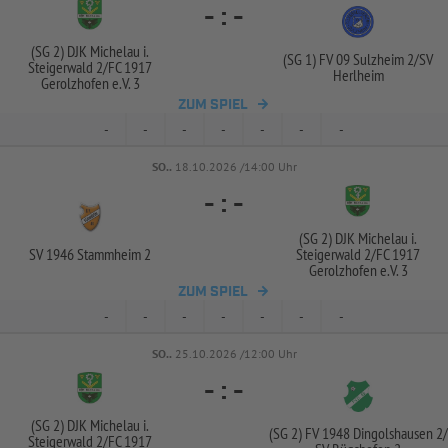
-
:
-
(SG 2) DJK Michelau i.
(SG 1) FV 09 Sulzheim 2/
SV
Steigerwald 2/
FC 1917
Herlheim
Gerolzhofen e.V. 3
ZUM SPIEL
-
-
-
-
-
-
-
SO..
18.10.2026 /14:00 Uhr
-
:
-
(SG 2) DJK Michelau i.
SV 1946 Stammheim 2
Steigerwald 2/
FC 1917
Gerolzhofen e.V. 3
ZUM SPIEL
-
-
-
-
-
-
-
SO..
25.10.2026 /12:00 Uhr
-
:
-
(SG 2) DJK Michelau i.
(SG 2) FV 1948 Dingolshausen 2/
Steigerwald 2/
FC 1917