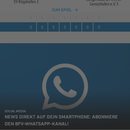
SV Rügshofen 2
Gerolzhofen e.V. 3
ZUM SPIEL
-
-
-
-
-
-
-
0
0
0
0
0
0
0
SOCIAL MEDIA
NEWS DIREKT AUF DEIN SMARTPHONE: ABONNIERE
DEN BFV-WHATSAPP-KANAL!