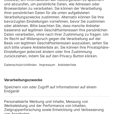
Pässe und Vereinswechsel
Trainerausbildung
Schulungsangebot Vereinsmitarbeiter
BFV-Geschäftsstellen
Trainerbörse
Login SpielPlus
FOLGE DEM BFV
TOP-VEREINE