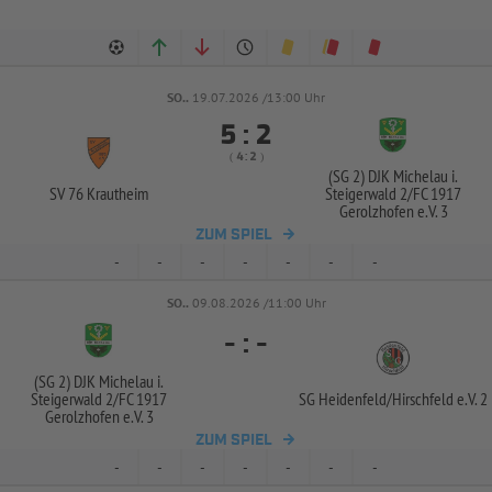
SO..
19.07.2026 /13:00 Uhr


:
( 
 )
:
(SG 2) DJK Michelau i.
SV 76 Krautheim
Steigerwald 2/
FC 1917
Gerolzhofen e.V. 3
ZUM SPIEL
-
-
-
-
-
-
-
SO..
09.08.2026 /11:00 Uhr
-
:
-
(SG 2) DJK Michelau i.
Steigerwald 2/
FC 1917
SG Heidenfeld/
Hirschfeld e.V. 2
Gerolzhofen e.V. 3
ZUM SPIEL
-
-
-
-
-
-
-