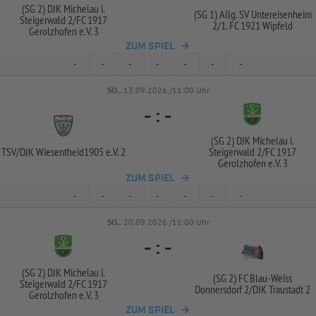
(SG 2) DJK Michelau i.
(SG 1) Allg. SV Untereisenheim
Steigerwald 2/
FC 1917
2/
1. FC 1921 Wipfeld
Gerolzhofen e.V. 3
ZUM SPIEL
-
-
-
-
-
-
-
SO..
13.09.2026 /11:00 Uhr
-
:
-
(SG 2) DJK Michelau i.
TSV/
DJK Wiesentheid1905 e.V. 2
Steigerwald 2/
FC 1917
Gerolzhofen e.V. 3
ZUM SPIEL
-
-
-
-
-
-
-
SO..
20.09.2026 /11:00 Uhr
-
:
-
(SG 2) DJK Michelau i.
(SG 2) FC Blau-
Weiss
Steigerwald 2/
FC 1917
Donnersdorf 2/
DJK Traustadt 2
Gerolzhofen e.V. 3
ZUM SPIEL