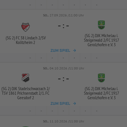
-
-
-
-
-
-
-
SO..
27.09.2026 /11:00 Uhr
-
:
-
(SG 2) DJK Michelau i.
(SG 2) FC 38 Lindach 2/
SV
Steigerwald 2/
FC 1917
Kolitzheim 2
Gerolzhofen e.V. 3
ZUM SPIEL
-
-
-
-
-
-
-
SO..
04.10.2026 /11:00 Uhr
-
:
-
(SG 2) DJK Stadelschwarzach 2/
(SG 2) DJK Michelau i.
TSV 1861 Prichsenstadt 2/
1. FC
Steigerwald 2/
FC 1917
Geesdorf 2
Gerolzhofen e.V. 3
ZUM SPIEL
-
-
-
-
-
-
-
SO..
11.10.2026 /11:00 Uhr