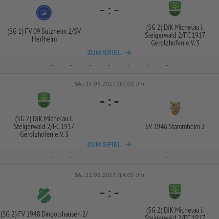
-
:
-
(SG 2) DJK Michelau i.
(SG 1) FV 09 Sulzheim 2/
SV
Steigerwald 2/
FC 1917
Herlheim
Gerolzhofen e.V. 3
ZUM SPIEL
-
-
-
-
-
-
-
SA..
15.05.2027 /10:00 Uhr
-
:
-
(SG 2) DJK Michelau i.
Steigerwald 2/
FC 1917
SV 1946 Stammheim 2
Gerolzhofen e.V. 3
ZUM SPIEL
-
-
-
-
-
-
-
SA..
22.05.2027 /14:00 Uhr
-
:
-
(SG 2) DJK Michelau i.
(SG 2) FV 1948 Dingolshausen 2/
Steigerwald 2/
FC 1917