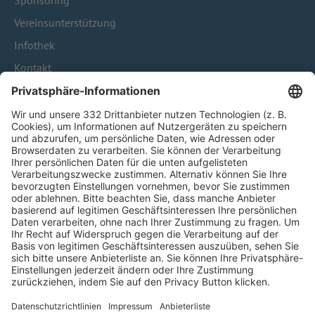
Sponsoring
Vereinsunterstützung
Infothek
Kontakt
HÄUFIG BESUCHTE SEITEN
Pässe und Vereinswechsel
Trainerausbildung
Schulungsangebot Vereinsmitarbeiter
BFV-Geschäftsstellen
Trainerbörse
Login SpielPlus
FOLGE DEM BFV