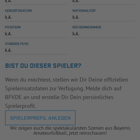
k.A.
k.A.
INFOTHEK
SPIELPLUS
GEBURTSDATUM
NATIONALITÄT
k.A.
k.A.
POSITION
RÜCKENNUMMER
k.A.
k.A.
STARKER FUSS
k.A.
BIST DU DIESER SPIELER?
Wenn du möchtest, stellen wir Dir Deine offiziellen
Spieleinsatzdaten zur Verfügung. Melde dich auf
BFV.DE an und erstelle Dir Dein persönliches
Spielerprofil.
SPIELERPROFIL ANLEGEN
Wir zeigen euch die spektakulärsten Szenen aus Bayerns
Amateurfußball, jetzt reinschauen!