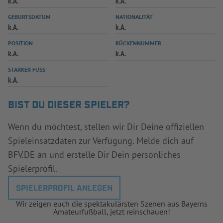
k.A.
k.A.
INFOTHEK
SPIELPLUS
GEBURTSDATUM
NATIONALITÄT
k.A.
k.A.
POSITION
RÜCKENNUMMER
k.A.
k.A.
STARKER FUSS
k.A.
BIST DU DIESER SPIELER?
Wenn du möchtest, stellen wir Dir Deine offiziellen
Spieleinsatzdaten zur Verfügung. Melde dich auf
BFV.DE an und erstelle Dir Dein persönliches
Spielerprofil.
SPIELERPROFIL ANLEGEN
Wir zeigen euch die spektakulärsten Szenen aus Bayerns
Amateurfußball, jetzt reinschauen!