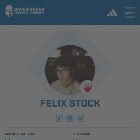
MENÜ
Jetzt einloggen
ERGEBNISSE & WETTBEWERBE
NEUIGKEITEN
SPIELBETRIEB & VERBANDSLEBEN
FELIX STOCK
AUSBILDUNG & FÖRDERUNG
DER VERBAND
MANNSCHAFTSART
SPITZNAME