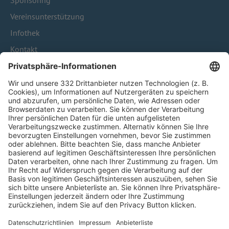
Sponsoring
Vereinsunterstützung
Infothek
Kontakt
HÄUFIG BESUCHTE SEITEN
Pässe und Vereinswechsel
Trainerausbildung
Schulungsangebot Vereinsmitarbeiter
BFV-Geschäftsstellen
Trainerbörse
Login SpielPlus
FOLGE DEM BFV