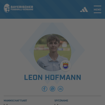
MENÜ
Jetzt einloggen
ERGEBNISSE & WETTBEWERBE
NEUIGKEITEN
SPIELBETRIEB & VERBANDSLEBEN
LEON HOFMANN
AUSBILDUNG & FÖRDERUNG
DER VERBAND
MANNSCHAFTSART
SPITZNAME