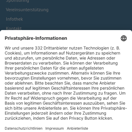
Sponsoring
Vereinsunterstützung
Infothek
Kontakt
HÄUFIG BESUCHTE SEITEN
Pässe und Vereinswechsel
Trainerausbildung
Schulungsangebot Vereinsmitarbeiter
BFV-Geschäftsstellen
Trainerbörse
Login SpielPlus
FOLGE DEM BFV