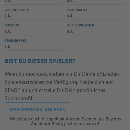
k.A.
k.A.
INFOTHEK
SPIELPLUS
GEBURTSDATUM
NATIONALITÄT
k.A.
k.A.
POSITION
RÜCKENNUMMER
k.A.
k.A.
STARKER FUSS
k.A.
BIST DU DIESER SPIELER?
Wenn du möchtest, stellen wir Dir Deine offiziellen
Spieleinsatzdaten zur Verfügung. Melde dich auf
BFV.DE an und erstelle Dir Dein persönliches
Spielerprofil.
SPIELERPROFIL ANLEGEN
Wir zeigen euch die spektakulärsten Szenen aus Bayerns
Amateurfußball, jetzt reinschauen!