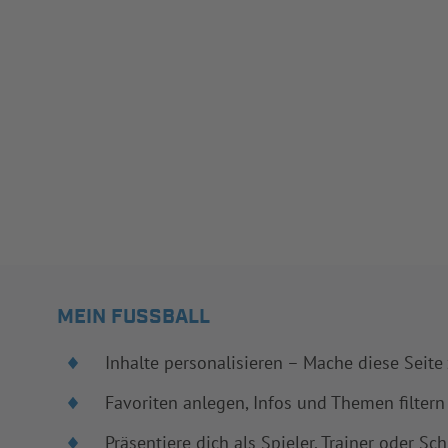
MEIN FUSSBALL
Inhalte personalisieren – Mache diese Seite
Favoriten anlegen, Infos und Themen filtern
Präsentiere dich als Spieler, Trainer oder Sch