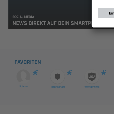
SOCIAL MEDIA
NEWS DIREKT AUF DEIN SMARTPHONE: A
FAVORITEN
Spieler
Mannschaft
Wettbewerb