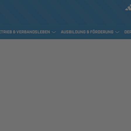
ETRIEB & VERBANDSLEBEN
AUSBILDUNG & FÖRDERUNG
DE