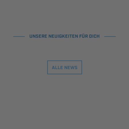
UNSERE NEUIGKEITEN FÜR DICH
ALLE NEWS