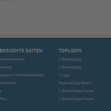
 BESUCHTE SEITEN
TOPLIGEN
Vereinswechsel
1. Bundesliga
bildung
2. Bundesliga
ngebot Vereinsmitarbeiter
3. Liga
ftsstellen
Regionalliga Bayern
e
1. Bundesliga Frauen
lPlus
2. Bundesliga Frauen