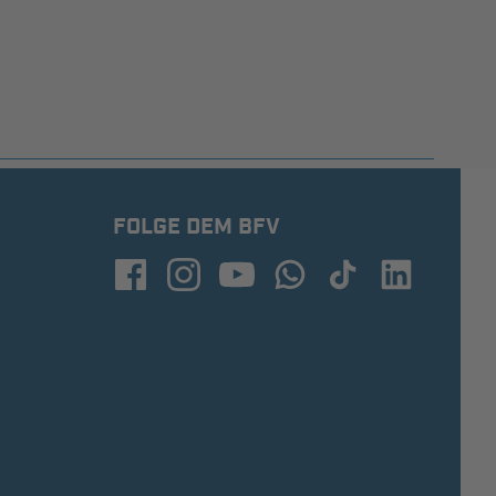
FOLGE DEM BFV