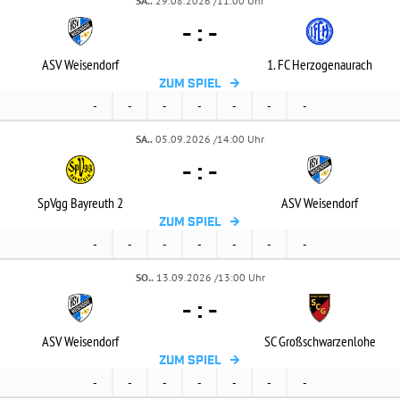
SA..
29.08.2026 /11:00 Uhr
-
:
-
ASV Weisendorf
1. FC Herzogenaurach
ZUM SPIEL
-
-
-
-
-
-
-
SA..
05.09.2026 /14:00 Uhr
-
:
-
SpVgg Bayreuth 2
ASV Weisendorf
ZUM SPIEL
-
-
-
-
-
-
-
SO..
13.09.2026 /13:00 Uhr
-
:
-
ASV Weisendorf
SC Großschwarzenlohe
ZUM SPIEL
-
-
-
-
-
-
-