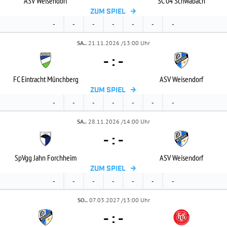
ASV Weisendorf
SC 04 Schwabach
ZUM SPIEL
-
-
-
-
-
-
-
SA..
21.11.2026 /13:00 Uhr
-
:
-
FC Eintracht Münchberg
ASV Weisendorf
ZUM SPIEL
-
-
-
-
-
-
-
SA..
28.11.2026 /14:00 Uhr
-
:
-
SpVgg Jahn Forchheim
ASV Weisendorf
ZUM SPIEL
-
-
-
-
-
-
-
SO..
07.03.2027 /13:00 Uhr
-
:
-