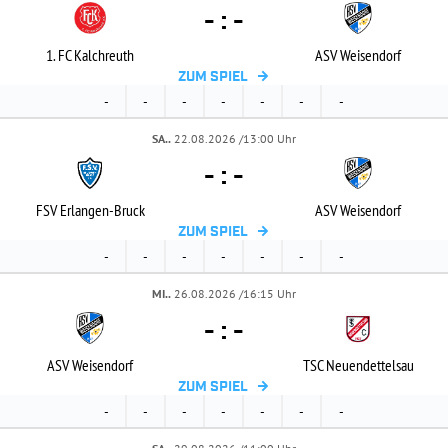
-
:
-
1. FC Kalchreuth
ASV Weisendorf
ZUM SPIEL
-
-
-
-
-
-
-
SA..
22.08.2026 /13:00 Uhr
-
:
-
FSV Erlangen-
Bruck
ASV Weisendorf
ZUM SPIEL
-
-
-
-
-
-
-
MI..
26.08.2026 /16:15 Uhr
-
:
-
ASV Weisendorf
TSC Neuendettelsau
ZUM SPIEL
-
-
-
-
-
-
-