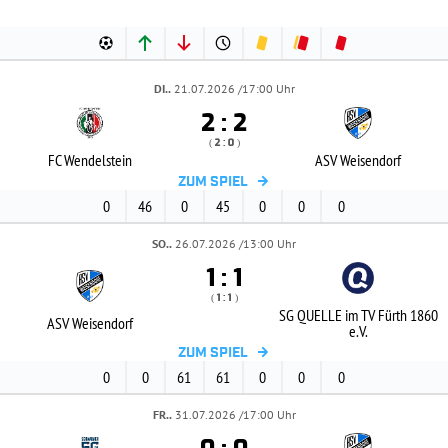
DI..
21.07.2026 /17:00 Uhr


:
( 
 )
:
FC Wendelstein
ASV Weisendorf
ZUM SPIEL
0
46
0
45
0
0
0
SO..
26.07.2026 /13:00 Uhr


:
( 
 )
:
SG QUELLE im TV Fürth 1860
ASV Weisendorf
e.V.
ZUM SPIEL
0
0
61
61
0
0
0
FR..
31.07.2026 /17:00 Uhr