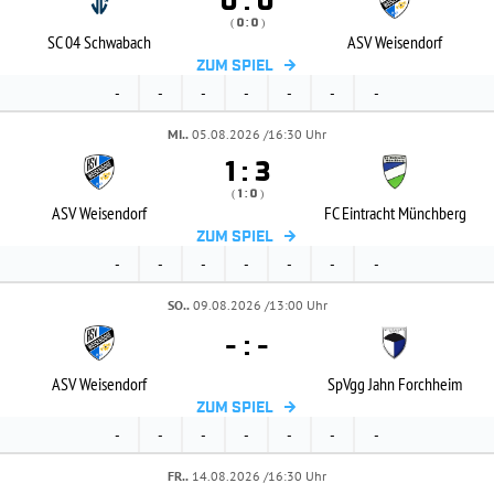


:
( 
 )
:
SC 04 Schwabach
ASV Weisendorf
ZUM SPIEL
-
-
-
-
-
-
-
MI..
05.08.2026 /16:30 Uhr


:
( 
 )
:
ASV Weisendorf
FC Eintracht Münchberg
ZUM SPIEL
-
-
-
-
-
-
-
SO..
09.08.2026 /13:00 Uhr
-
:
-
ASV Weisendorf
SpVgg Jahn Forchheim
ZUM SPIEL
-
-
-
-
-
-
-
FR..
14.08.2026 /16:30 Uhr