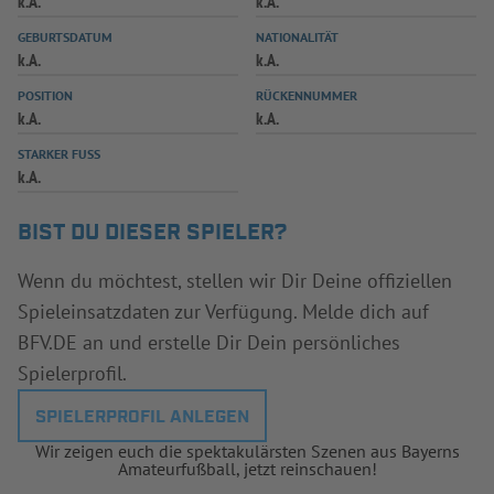
k.A.
k.A.
INFOTHEK
SPIELPLUS
GEBURTSDATUM
NATIONALITÄT
k.A.
k.A.
POSITION
RÜCKENNUMMER
k.A.
k.A.
STARKER FUSS
k.A.
BIST DU DIESER SPIELER?
Wenn du möchtest, stellen wir Dir Deine offiziellen
Spieleinsatzdaten zur Verfügung. Melde dich auf
BFV.DE an und erstelle Dir Dein persönliches
Spielerprofil.
SPIELERPROFIL ANLEGEN
Wir zeigen euch die spektakulärsten Szenen aus Bayerns
Amateurfußball, jetzt reinschauen!