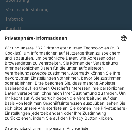
Sponsoring
Vereinsunterstützung
Infothek
Kontakt
HÄUFIG BESUCHTE SEITEN
Pässe und Vereinswechsel
Trainerausbildung
Schulungsangebot Vereinsmitarbeiter
BFV-Geschäftsstellen
Trainerbörse
Login SpielPlus
FOLGE DEM BFV