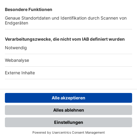
SFV
DFB
UEFA
FIFA
Nutzungsbedingungen
Datenschutz
Impressum