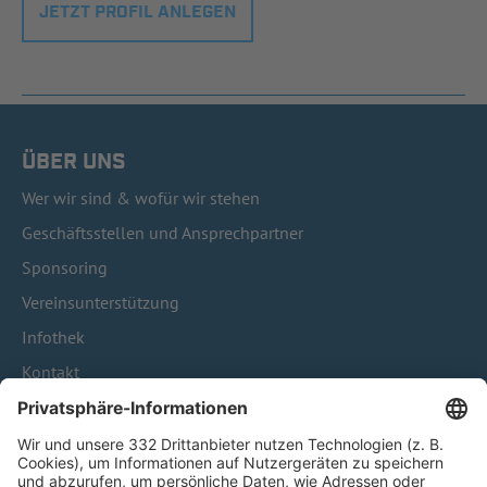
JETZT PROFIL ANLEGEN
ÜBER UNS
Wer wir sind & wofür wir stehen
Geschäftsstellen und Ansprechpartner
Sponsoring
Vereinsunterstützung
Infothek
Kontakt
HÄUFIG BESUCHTE SEITEN
Pässe und Vereinswechsel