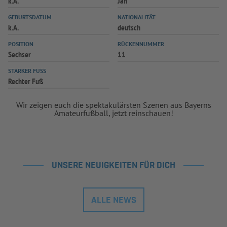
k.A.
Jan
INFOTHEK
SPIELPLUS
GEBURTSDATUM
NATIONALITÄT
k.A.
deutsch
POSITION
RÜCKENNUMMER
Sechser
11
STARKER FUSS
Rechter Fuß
Wir zeigen euch die spektakulärsten Szenen aus Bayerns
Amateurfußball, jetzt reinschauen!
UNSERE NEUIGKEITEN FÜR DICH
ALLE NEWS