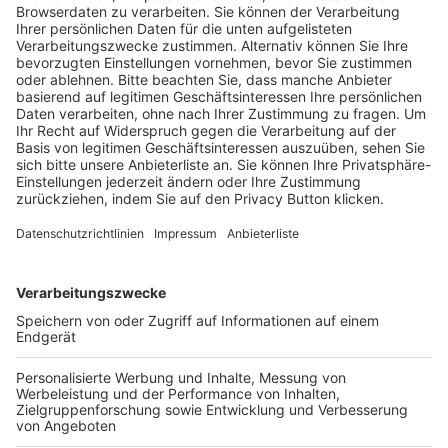
Trainerausbildung
Schulungsangebot Vereinsmitarbeiter
BFV-Geschäftsstellen
Trainerbörse
Login SpielPlus
FOLGE DEM BFV
TOP-VEREINE
TOP-PARTNER