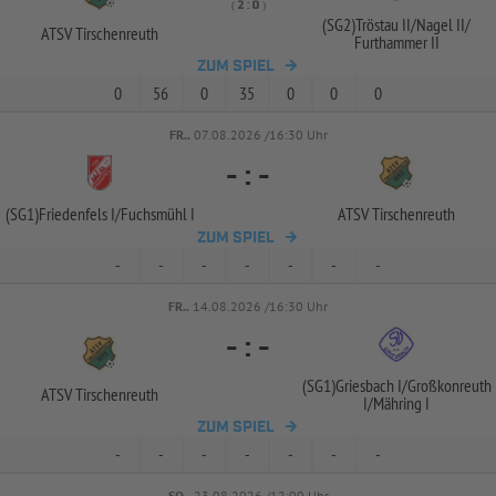
( 
 )
:
(SG2)Tröstau II/
Nagel II/
ATSV Tirschenreuth
Furthammer II
ZUM SPIEL
0
56
0
35
0
0
0
FR..
07.08.2026 /16:30 Uhr
-
:
-
(SG1)Friedenfels I/
Fuchsmühl I
ATSV Tirschenreuth
ZUM SPIEL
-
-
-
-
-
-
-
FR..
14.08.2026 /16:30 Uhr
-
:
-
(SG1)Griesbach I/
Großkonreuth
ATSV Tirschenreuth
I/
Mähring I
ZUM SPIEL
-
-
-
-
-
-
-
SO..
23.08.2026 /12:00 Uhr