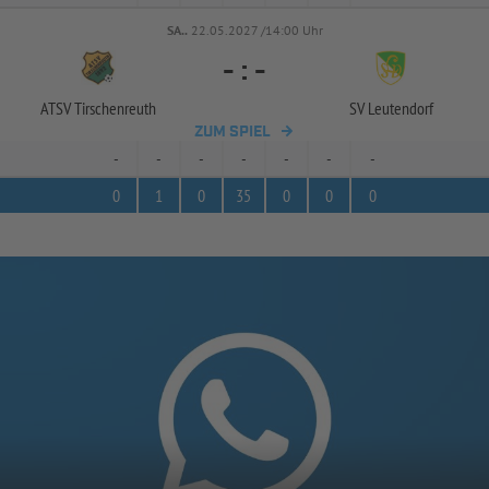
SA..
22.05.2027 /14:00 Uhr
-
:
-
ATSV Tirschenreuth
SV Leutendorf
ZUM SPIEL
-
-
-
-
-
-
-
0
1
0
35
0
0
0