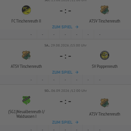
-
:
-
FC Tirschenreuth II
ATSV Tirschenreuth
ZUM SPIEL
-
-
-
-
-
-
-
SA..
29.08.2026 /15:00 Uhr
-
:
-
ATSV Tirschenreuth
SV Poppenreuth
ZUM SPIEL
-
-
-
-
-
-
-
SO..
06.09.2026 /12:00 Uhr
-
:
-
(SG1)Neualbenreuth I/
ATSV Tirschenreuth
Waldsassen I
ZUM SPIEL
-
-
-
-
-
-
-