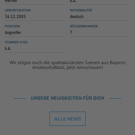
Herren
k.A.
GEBURTSDATUM
NATIONALITÄT
26.12.2005
deutsch
POSITION
RÜCKENNUMMER
Angreifer
7
STARKER FUSS
k.A.
Wir zeigen euch die spektakulärsten Szenen aus Bayerns
Amateurfußball, jetzt reinschauen!
UNSERE NEUIGKEITEN FÜR DICH
ALLE NEWS