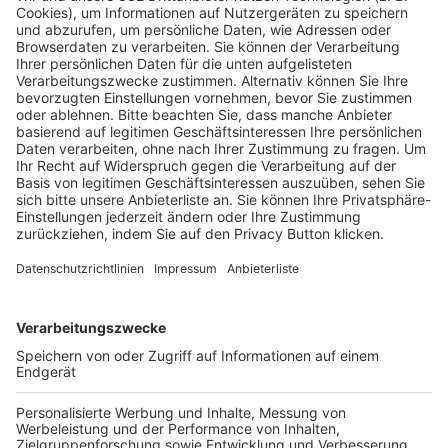
Pässe und Vereinswechsel
Trainerausbildung
Schulungsangebot Vereinsmitarbeiter
BFV-Geschäftsstellen
Trainerbörse
Login SpielPlus
FOLGE DEM BFV
TOP-VEREINE