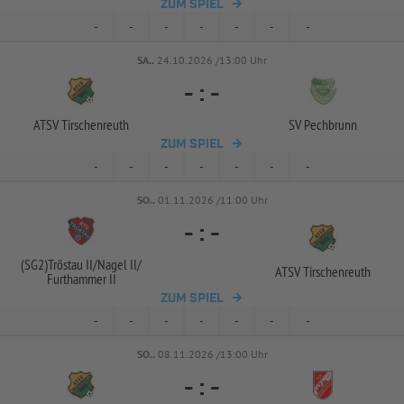
ZUM SPIEL
-
-
-
-
-
-
-
SA..
24.10.2026 /13:00 Uhr
-
:
-
ATSV Tirschenreuth
SV Pechbrunn
ZUM SPIEL
-
-
-
-
-
-
-
SO..
01.11.2026 /11:00 Uhr
-
:
-
(SG2)Tröstau II/
Nagel II/
ATSV Tirschenreuth
Furthammer II
ZUM SPIEL
-
-
-
-
-
-
-
SO..
08.11.2026 /13:00 Uhr
-
:
-