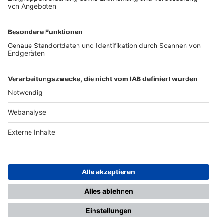
TOP-PARTNER
SFV
DFB
UEFA
FIFA
Nutzungsbedingungen
Datenschutz
Impressum