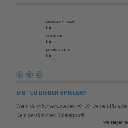
MANNSCHAFTSART
k.A.
SPITZNAME
k.A.
GEBURTSDATUM
k.A.
BIST DU DIESER SPIELER?
Wenn du möchtest, stellen wir Dir Deine offizielle
Dein persönliches Spielerprofil.
Wir zeigen e