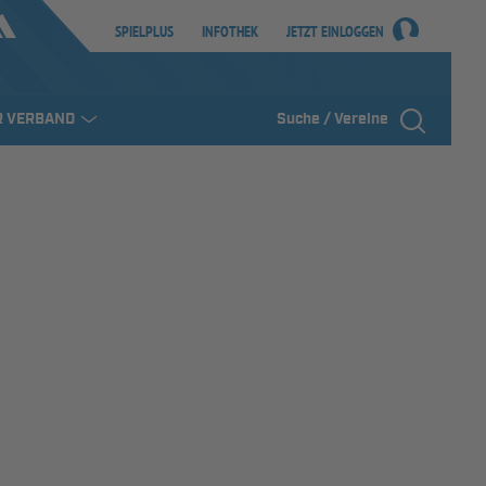
SPIELPLUS
INFOTHEK
JETZT EINLOGGEN
R VERBAND
Suche / Vereine