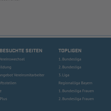
 BESUCHTE SEITEN
TOPLIGEN
Vereinswechsel
1. Bundesliga
bildung
2. Bundesliga
ngebot Vereinsmitarbeiter
3. Liga
ftsstellen
Regionalliga Bayern
e
1. Bundesliga Frauen
lPlus
2. Bundesliga Frauen