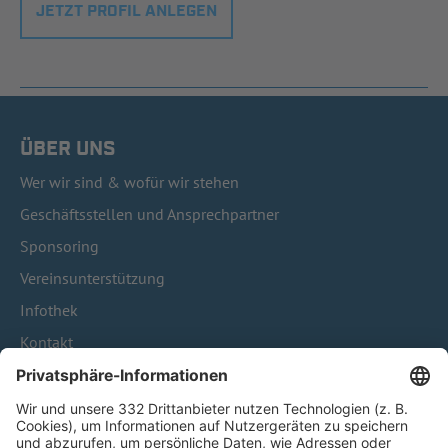
JETZT PROFIL ANLEGEN
ÜBER UNS
Wer wir sind & wofür wir stehen
Geschäftsstellen und Ansprechpartner
Sponsoring
Vereinsunterstützung
Infothek
Kontakt
HÄUFIG BESUCHTE SEITEN
Pässe und Vereinswechsel