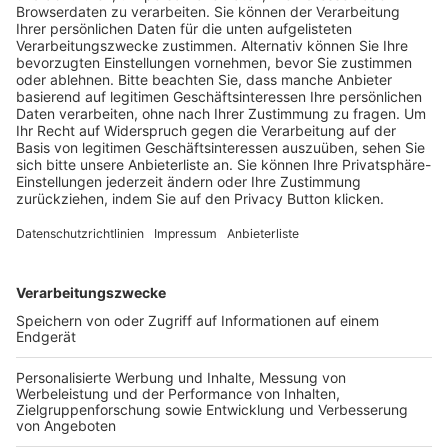
Trainerausbildung
Schulungsangebot Vereinsmitarbeiter
BFV-Geschäftsstellen
Trainerbörse
Login SpielPlus
FOLGE DEM BFV
TOP-VEREINE
TOP-PARTNER