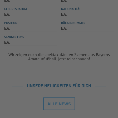
k.A.
k.A.
INFOTHEK
SPIELPLUS
GEBURTSDATUM
NATIONALITÄT
k.A.
k.A.
POSITION
RÜCKENNUMMER
k.A.
k.A.
STARKER FUSS
k.A.
Wir zeigen euch die spektakulärsten Szenen aus Bayerns
Amateurfußball, jetzt reinschauen!
UNSERE NEUIGKEITEN FÜR DICH
ALLE NEWS