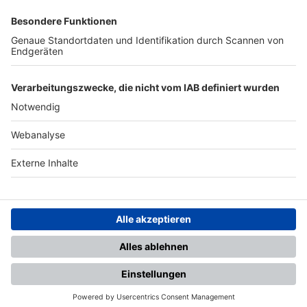
SFV
DFB
UEFA
FIFA
Nutzungsbedingungen
Datenschutz
Impressum