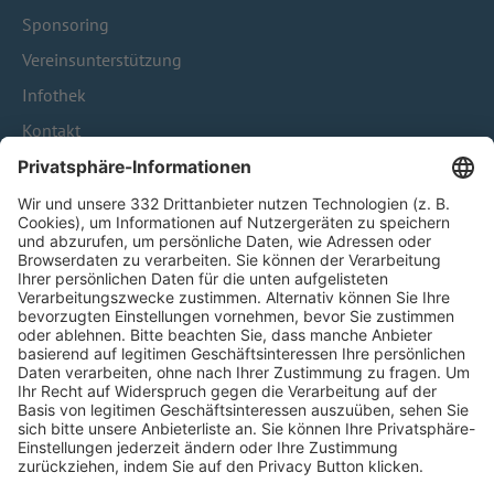
Sponsoring
Vereinsunterstützung
Infothek
Kontakt
HÄUFIG BESUCHTE SEITEN
Pässe und Vereinswechsel
Trainerausbildung
Schulungsangebot Vereinsmitarbeiter
BFV-Geschäftsstellen
Trainerbörse
Login SpielPlus
FOLGE DEM BFV