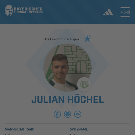
MENÜ
Jetzt einloggen
Als Favorit hinzufügen
ERGEBNISSE & WETTBEWERBE
NEUIGKEITEN
SPIELBETRIEB & VERBANDSLEBEN
JULIAN HÖCHEL
AUSBILDUNG & FÖRDERUNG
DER VERBAND
MANNSCHAFTSART
SPITZNAME