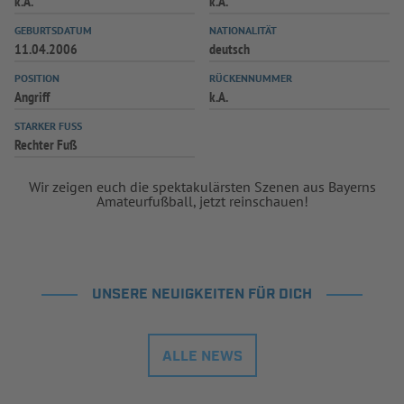
k.A.
k.A.
INFOTHEK
SPIELPLUS
GEBURTSDATUM
NATIONALITÄT
11.04.2006
deutsch
POSITION
RÜCKENNUMMER
Angriff
k.A.
STARKER FUSS
Rechter Fuß
Wir zeigen euch die spektakulärsten Szenen aus Bayerns
Amateurfußball, jetzt reinschauen!
UNSERE NEUIGKEITEN FÜR DICH
ALLE NEWS