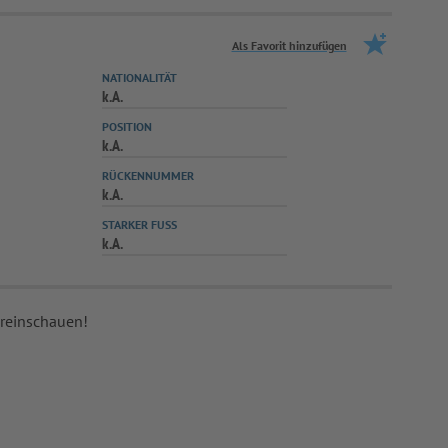
Als Favorit hinzufügen
NATIONALITÄT
k.A.
POSITION
k.A.
RÜCKENNUMMER
k.A.
STARKER FUSS
k.A.
 reinschauen!