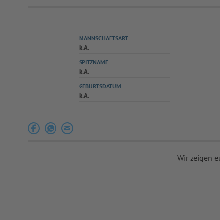
MANNSCHAFTSART
k.A.
SPITZNAME
k.A.
GEBURTSDATUM
k.A.
Wir zeigen e