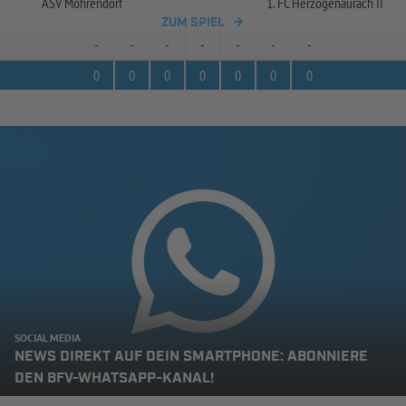
ASV Möhrendorf
1. FC Herzogenaurach II
ZUM SPIEL
-
-
-
-
-
-
-
0
0
0
0
0
0
0
SOCIAL MEDIA
NEWS DIREKT AUF DEIN SMARTPHONE: ABONNIERE
DEN BFV-WHATSAPP-KANAL!