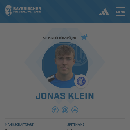
MENÜ
Jetzt einloggen
Als Favorit hinzufügen
ERGEBNISSE & WETTBEWERBE
NEUIGKEITEN
SPIELBETRIEB & VERBANDSLEBEN
JONAS KLEIN
AUSBILDUNG & FÖRDERUNG
DER VERBAND
MANNSCHAFTSART
SPITZNAME