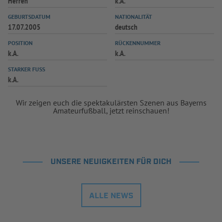
Herren
k.A.
INFOTHEK
SPIELPLUS
GEBURTSDATUM
NATIONALITÄT
17.07.2005
deutsch
POSITION
RÜCKENNUMMER
k.A.
k.A.
STARKER FUSS
k.A.
Wir zeigen euch die spektakulärsten Szenen aus Bayerns
Amateurfußball, jetzt reinschauen!
UNSERE NEUIGKEITEN FÜR DICH
ALLE NEWS