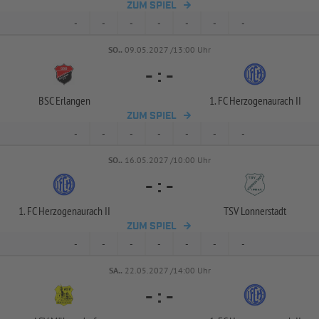
ZUM SPIEL
-
-
-
-
-
-
-
SO..
09.05.2027 /13:00 Uhr
-
:
-
BSC Erlangen
1. FC Herzogenaurach II
ZUM SPIEL
-
-
-
-
-
-
-
SO..
16.05.2027 /10:00 Uhr
-
:
-
1. FC Herzogenaurach II
TSV Lonnerstadt
ZUM SPIEL
-
-
-
-
-
-
-
SA..
22.05.2027 /14:00 Uhr
-
:
-