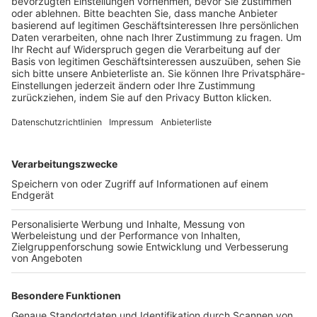
BFV-Geschäftsstellen
Trainerbörse
Login SpielPlus
FOLGE DEM BFV
TOP-VEREINE
TOP-PARTNER