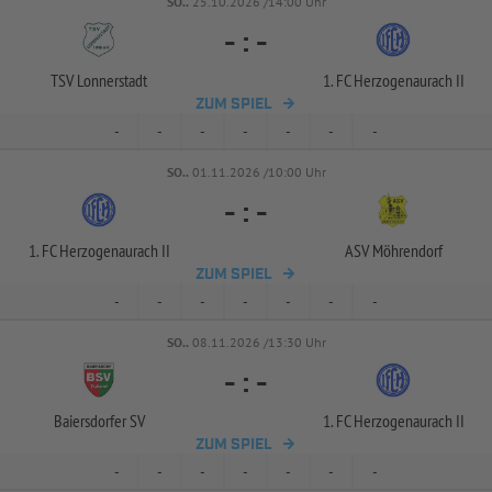
SO..
25.10.2026 /14:00 Uhr
-
:
-
TSV Lonnerstadt
1. FC Herzogenaurach II
ZUM SPIEL
-
-
-
-
-
-
-
SO..
01.11.2026 /10:00 Uhr
-
:
-
1. FC Herzogenaurach II
ASV Möhrendorf
ZUM SPIEL
-
-
-
-
-
-
-
SO..
08.11.2026 /13:30 Uhr
-
:
-
Baiersdorfer SV
1. FC Herzogenaurach II
ZUM SPIEL
-
-
-
-
-
-
-