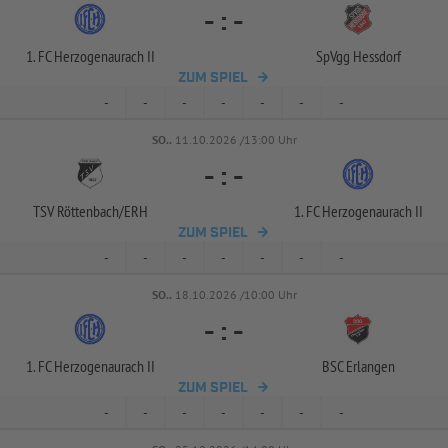
-
:
-
1. FC Herzogenaurach II
SpVgg Hessdorf
ZUM SPIEL
-
-
-
-
-
-
-
SO..
11.10.2026 /13:00 Uhr
-
:
-
TSV Röttenbach/
ERH
1. FC Herzogenaurach II
ZUM SPIEL
-
-
-
-
-
-
-
SO..
18.10.2026 /10:00 Uhr
-
:
-
1. FC Herzogenaurach II
BSC Erlangen
ZUM SPIEL
-
-
-
-
-
-
-