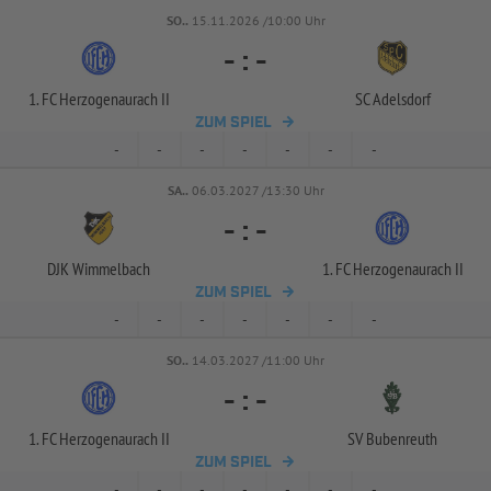
SO..
15.11.2026 /10:00 Uhr
-
:
-
1. FC Herzogenaurach II
SC Adelsdorf
ZUM SPIEL
-
-
-
-
-
-
-
SA..
06.03.2027 /13:30 Uhr
-
:
-
DJK Wimmelbach
1. FC Herzogenaurach II
ZUM SPIEL
-
-
-
-
-
-
-
SO..
14.03.2027 /11:00 Uhr
-
:
-
1. FC Herzogenaurach II
SV Bubenreuth
ZUM SPIEL
-
-
-
-
-
-
-