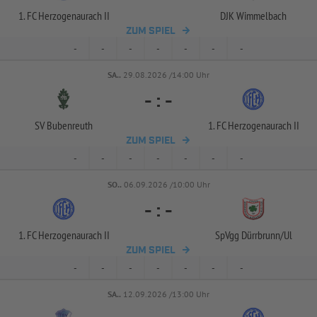
1. FC Herzogenaurach II
DJK Wimmelbach
ZUM SPIEL
-
-
-
-
-
-
-
SA..
29.08.2026 /14:00 Uhr
-
:
-
SV Bubenreuth
1. FC Herzogenaurach II
ZUM SPIEL
-
-
-
-
-
-
-
SO..
06.09.2026 /10:00 Uhr
-
:
-
1. FC Herzogenaurach II
SpVgg Dürrbrunn/
Ul
ZUM SPIEL
-
-
-
-
-
-
-
SA..
12.09.2026 /13:00 Uhr