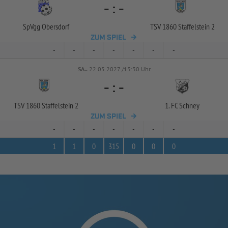
-
:
-
SpVgg Obersdorf
TSV 1860 Staffelstein 2
ZUM SPIEL
-
-
-
-
-
-
-
SA..
22.05.2027 /13:30 Uhr
-
:
-
TSV 1860 Staffelstein 2
1. FC Schney
ZUM SPIEL
-
-
-
-
-
-
-
1
1
0
315
0
0
0