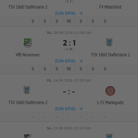
( 
 )
:
TSV 1860 Staffelstein 2
FV Mistelfeld
ZUM SPIEL
0
0
0
90
0
0
0
SO..
09.08.2026 /13:00 Uhr


:
( 
 )
:
VfB Neuensee
TSV 1860 Staffelstein 2
ZUM SPIEL
0
0
0
90
0
0
0
FR..
14.08.2026 /17:00 Uhr
-
:
-
TSV 1860 Staffelstein 2
1. FC Marktgraitz
ZUM SPIEL
-
-
-
-
-
-
-
SA..
22.08.2026 /15:15 Uhr