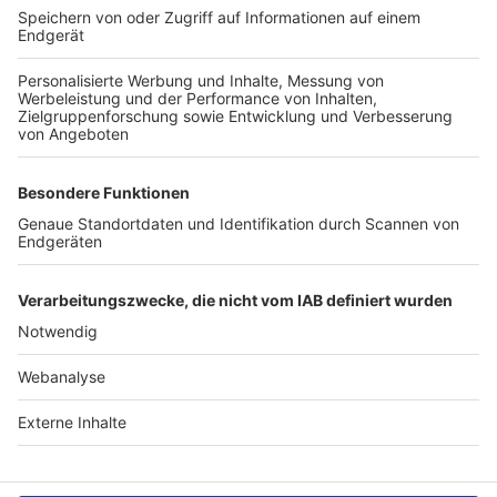
TOP-VEREINE
TOP-PARTNER
SFV
DFB
UEFA
FIFA
Nutzungsbedingungen
Datenschutz
Impressum