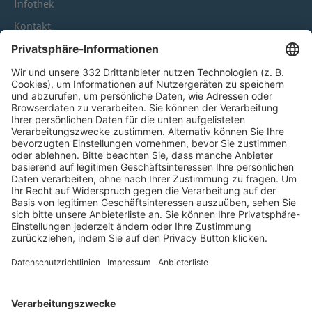
Infothek
Kontakt
HÄUFIG BESUCHTE SEITEN
Pässe und Vereinswechsel
Trainerausbildung
Schulungsangebot Vereinsmitarbeiter
BFV-Geschäftsstellen
Trainerbörse
Login SpielPlus
FOLGE DEM BFV