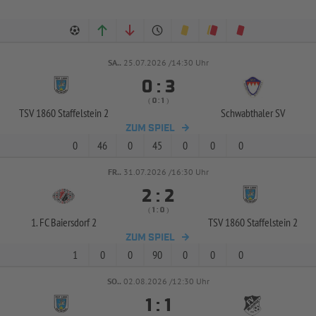
SA..
25.07.2026 /14:30 Uhr


:
( 
 )
:
TSV 1860 Staffelstein 2
Schwabthaler SV
ZUM SPIEL
0
46
0
45
0
0
0
FR..
31.07.2026 /16:30 Uhr


:
( 
 )
:
1. FC Baiersdorf 2
TSV 1860 Staffelstein 2
ZUM SPIEL
1
0
0
90
0
0
0
SO..
02.08.2026 /12:30 Uhr


: