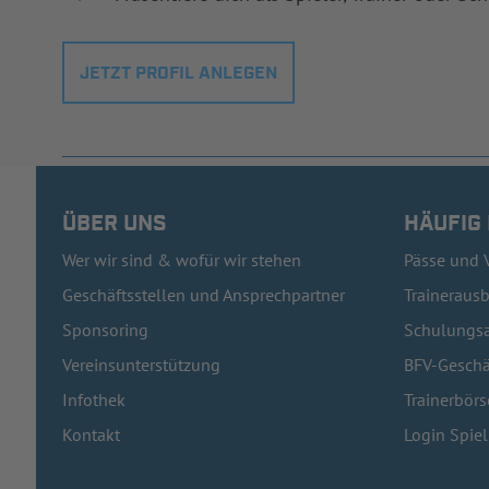
JETZT PROFIL ANLEGEN
ÜBER UNS
HÄUFIG
Wer wir sind & wofür wir stehen
Pässe und 
Geschäftsstellen und Ansprechpartner
Traineraus
Sponsoring
Schulungsa
Vereinsunterstützung
BFV-Geschä
Infothek
Trainerbörs
Kontakt
Login Spie