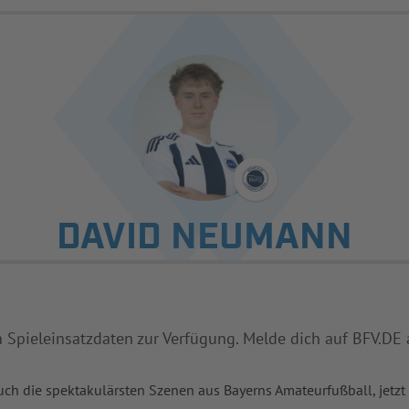
DAVID NEUMANN
n Spieleinsatzdaten zur Verfügung. Melde dich auf BFV.DE 
uch die spektakulärsten Szenen aus Bayerns Amateurfußball, jetzt