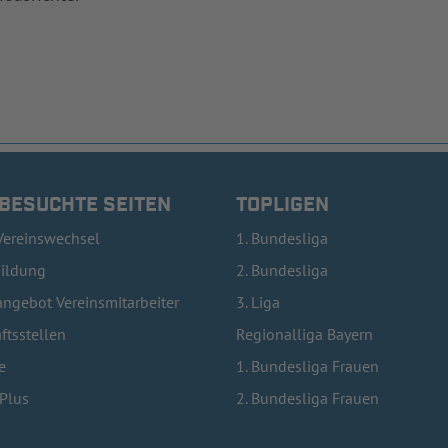
 BESUCHTE SEITEN
TOPLIGEN
Vereinswechsel
1. Bundesliga
bildung
2. Bundesliga
ngebot Vereinsmitarbeiter
3. Liga
ftsstellen
Regionalliga Bayern
e
1. Bundesliga Frauen
lPlus
2. Bundesliga Frauen