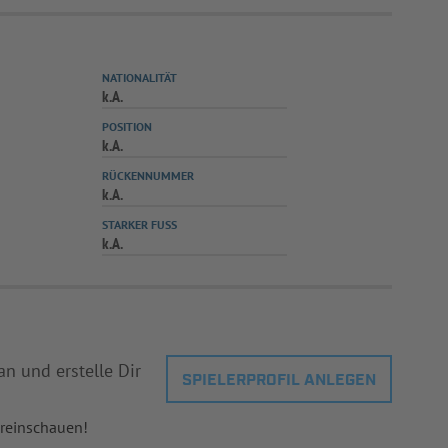
NATIONALITÄT
k.A.
POSITION
k.A.
RÜCKENNUMMER
k.A.
STARKER FUSS
k.A.
an und erstelle Dir
SPIELERPROFIL ANLEGEN
 reinschauen!