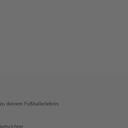
 zu deinem Fußballerlebnis
iedsrichter