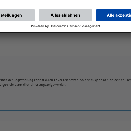
BONNIERE DEN BFV-WHATSAPP-KANAL!
Nach der Registrierung kannst du dir Favoriten setzen. So bist du ganz nah an deinen Li
Ligen, die dann direkt hier angezeigt werden.