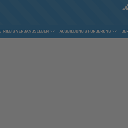
ETRIEB & VERBANDSLEBEN
AUSBILDUNG & FÖRDERUNG
DE