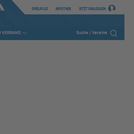
SPIELPLUS
INFOTHEK
JETZT EINLOGGEN
R VERBAND
Suche / Vereine