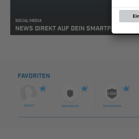
SOCIAL MEDIA
NEWS DIREKT AUF DEIN SMARTPHONE: A
FAVORITEN
Spieler
Mannschaft
Wettbewerb