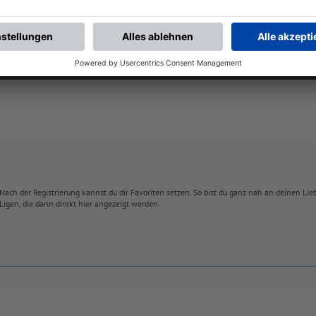
BONNIERE DEN BFV-WHATSAPP-KANAL!
Nach der Registrierung kannst du dir Favoriten setzen. So bist du ganz nah an deinen Li
Ligen, die dann direkt hier angezeigt werden.