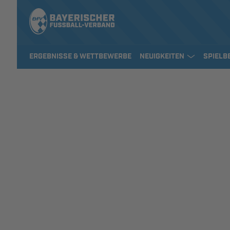
ERGEBNISSE & WETTBEWERBE
NEUIGKEITEN
SPIELB