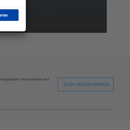
eblingsspielern, Mannschaften und
JETZT REGISTRIEREN