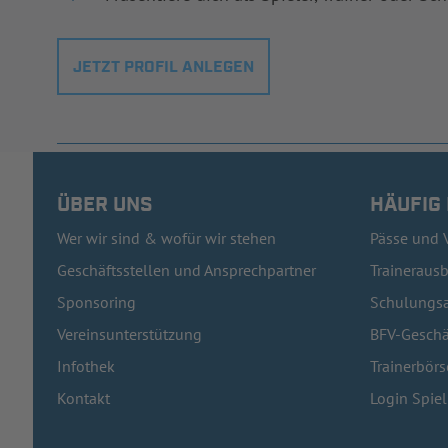
JETZT PROFIL ANLEGEN
ÜBER UNS
HÄUFIG
Wer wir sind & wofür wir stehen
Pässe und 
Geschäftsstellen und Ansprechpartner
Traineraus
Sponsoring
Schulungsa
Vereinsunterstützung
BFV-Geschä
Infothek
Trainerbörs
Kontakt
Login Spie