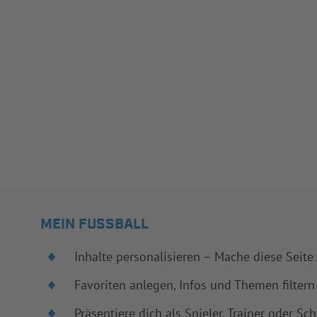
MEIN FUSSBALL
Inhalte personalisieren – Mache diese Seite
Favoriten anlegen, Infos und Themen filtern
Präsentiere dich als Spieler, Trainer oder Sch