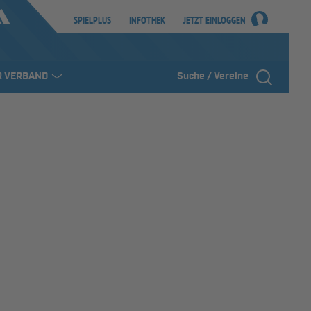
SPIELPLUS
INFOTHEK
JETZT EINLOGGEN
R VERBAND
Suche / Vereine