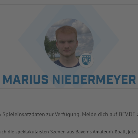
MARIUS NIEDERMEYER
n Spieleinsatzdaten zur Verfügung. Melde dich auf BFV.DE 
uch die spektakulärsten Szenen aus Bayerns Amateurfußball, jetzt