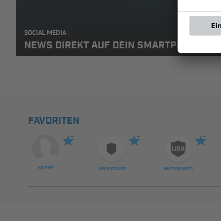
SOCIAL MEDIA
NEWS DIREKT AUF DEIN SMARTPHONE: A
FAVORITEN
Spieler
Mannschaft
Wettbewerb