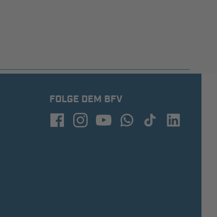
FOLGE DEM BFV