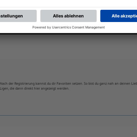
BONNIERE DEN BFV-WHATSAPP-KANAL!
Nach der Registrierung kannst du dir Favoriten setzen. So bist du ganz nah an deinen Li
Ligen, die dann direkt hier angezeigt werden.