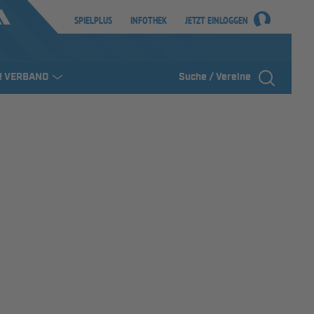
SPIELPLUS
INFOTHEK
JETZT EINLOGGEN
R VERBAND
Suche / Vereine