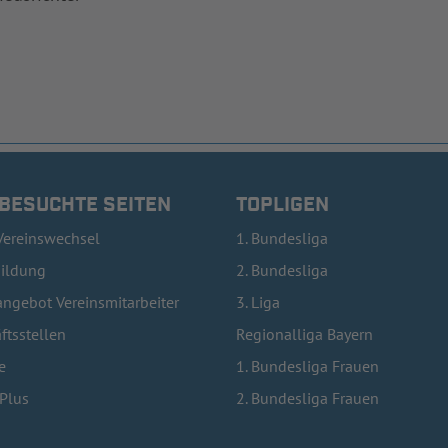
 BESUCHTE SEITEN
TOPLIGEN
Vereinswechsel
1. Bundesliga
bildung
2. Bundesliga
ngebot Vereinsmitarbeiter
3. Liga
ftsstellen
Regionalliga Bayern
e
1. Bundesliga Frauen
lPlus
2. Bundesliga Frauen