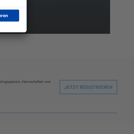
eblingsspielern, Mannschaften und
JETZT REGISTRIEREN