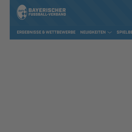
ERGEBNISSE & WETTBEWERBE
NEUIGKEITEN
SPIELB