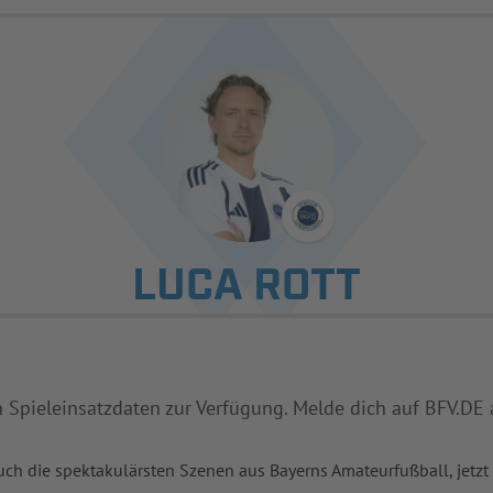
LUCA ROTT
n Spieleinsatzdaten zur Verfügung. Melde dich auf BFV.DE 
uch die spektakulärsten Szenen aus Bayerns Amateurfußball, jetzt