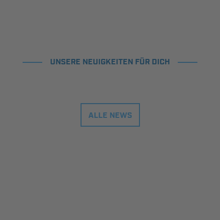
UNSERE NEUIGKEITEN FÜR DICH
ALLE NEWS