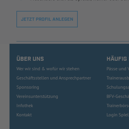
JETZT PROFIL ANLEGEN
ÜBER UNS
HÄUFIG
Wer wir sind & wofür wir stehen
Pässe und 
Geschäftsstellen und Ansprechpartner
Traineraus
Sponsoring
Schulungsa
Vereinsunterstützung
BFV-Geschä
Infothek
Trainerbörs
Kontakt
Login Spie