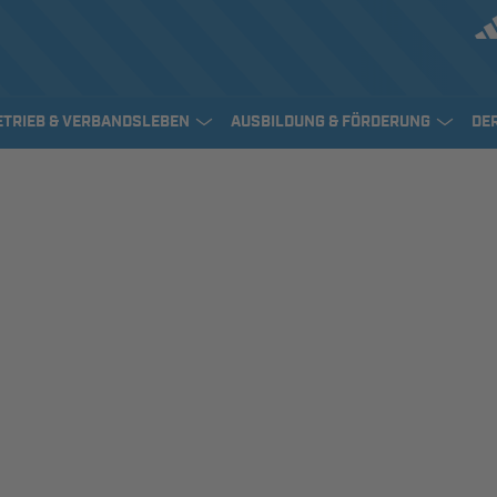
ETRIEB & VERBANDSLEBEN
AUSBILDUNG & FÖRDERUNG
DE