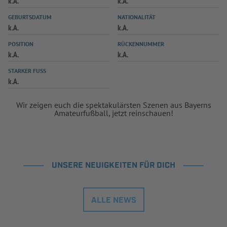
k.A.
k.A.
INFOTHEK
SPIELPLUS
GEBURTSDATUM
NATIONALITÄT
k.A.
k.A.
POSITION
RÜCKENNUMMER
k.A.
k.A.
STARKER FUSS
k.A.
Wir zeigen euch die spektakulärsten Szenen aus Bayerns
Amateurfußball, jetzt reinschauen!
UNSERE NEUIGKEITEN FÜR DICH
ALLE NEWS