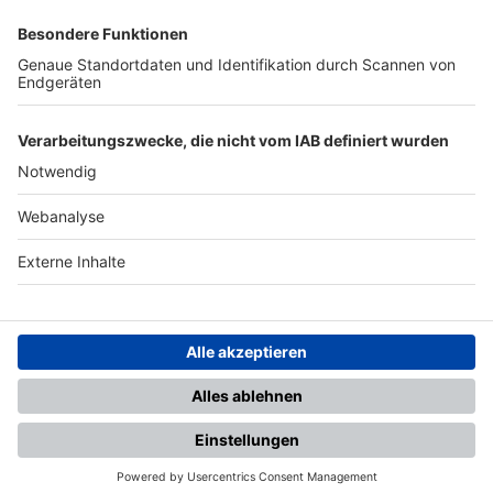
SFV
DFB
UEFA
FIFA
Nutzungsbedingungen
Datenschutz
Impressum