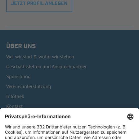
JETZT PROFIL ANLEGEN
ÜBER UNS
Wer wir sind & wofür wir stehen
Geschäftsstellen und Ansprechpartner
Sponsoring
Vereinsunterstützung
Infothek
Kontakt
HÄUFIG BESUCHTE SEITEN
Pässe und Vereinswechsel