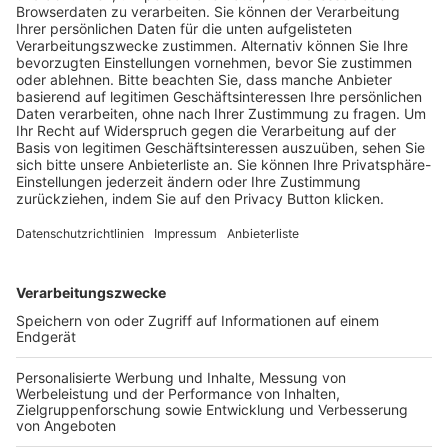
Trainerausbildung
Schulungsangebot Vereinsmitarbeiter
BFV-Geschäftsstellen
Trainerbörse
Login SpielPlus
FOLGE DEM BFV
TOP-VEREINE
TOP-PARTNER