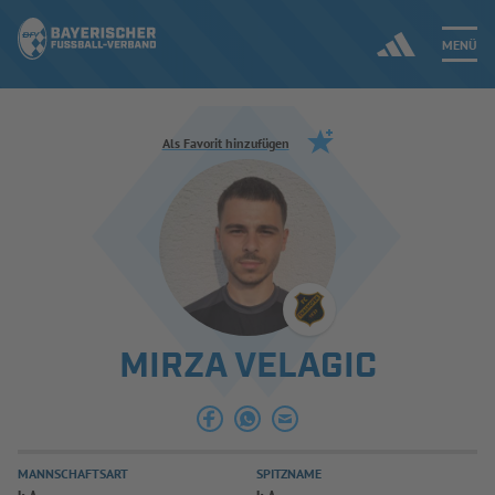
MENÜ
Jetzt einloggen
Als Favorit hinzufügen
ERGEBNISSE & WETTBEWERBE
NEUIGKEITEN
SPIELBETRIEB & VERBANDSLEBEN
MIRZA VELAGIC
AUSBILDUNG & FÖRDERUNG
DER VERBAND
MANNSCHAFTSART
SPITZNAME