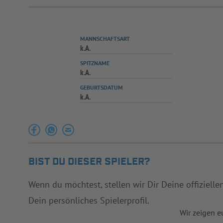
MANNSCHAFTSART
k.A.
SPITZNAME
k.A.
GEBURTSDATUM
k.A.
BIST DU DIESER SPIELER?
Wenn du möchtest, stellen wir Dir Deine offizielle
Dein persönliches Spielerprofil.
Wir zeigen e