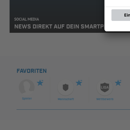
SOCIAL MEDIA
NEWS DIREKT AUF DEIN SMARTPHONE: A
FAVORITEN
Spieler
Mannschaft
Wettbewerb