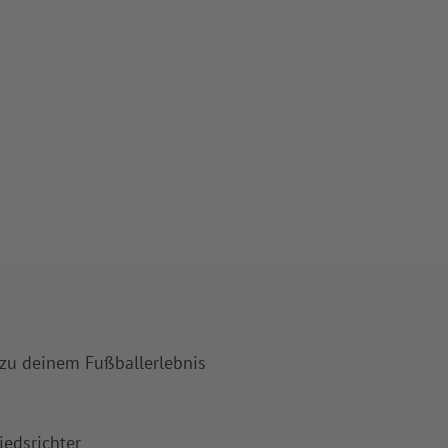
 zu deinem Fußballerlebnis
iedsrichter