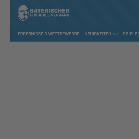
ERGEBNISSE & WETTBEWERBE
NEUIGKEITEN
SPIELB