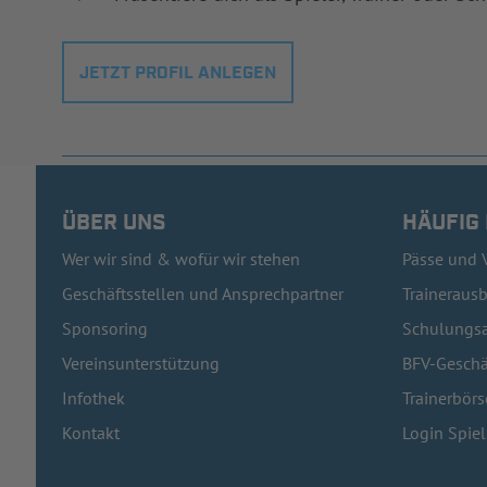
JETZT PROFIL ANLEGEN
ÜBER UNS
HÄUFIG
Wer wir sind & wofür wir stehen
Pässe und 
Geschäftsstellen und Ansprechpartner
Traineraus
Sponsoring
Schulungsa
Vereinsunterstützung
BFV-Geschä
Infothek
Trainerbörs
Kontakt
Login Spie