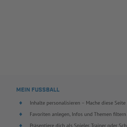
MEIN FUSSBALL
Inhalte personalisieren – Mache diese Seite
Favoriten anlegen, Infos und Themen filtern
Präsentiere dich als Spieler, Trainer oder Sch