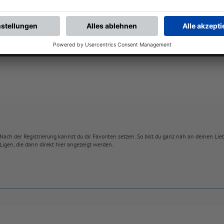
BONNIERE DEN BFV-WHATSAPP-KANAL!
Nach der Registrierung kannst du dir Favoriten setzen. So bist du ganz nah an deinen Li
Ligen, die dann direkt hier angezeigt werden.