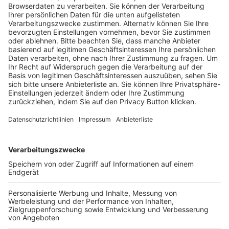
Trainerausbildung
Schulungsangebot Vereinsmitarbeiter
BFV-Geschäftsstellen
Trainerbörse
Login SpielPlus
FOLGE DEM BFV
TOP-VEREINE
TOP-PARTNER