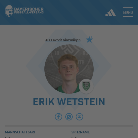
MENÜ
Jetzt einloggen
Als Favorit hinzufügen
ERGEBNISSE & WETTBEWERBE
NEUIGKEITEN
SPIELBETRIEB & VERBANDSLEBEN
ERIK WETSTEIN
AUSBILDUNG & FÖRDERUNG
DER VERBAND
MANNSCHAFTSART
SPITZNAME