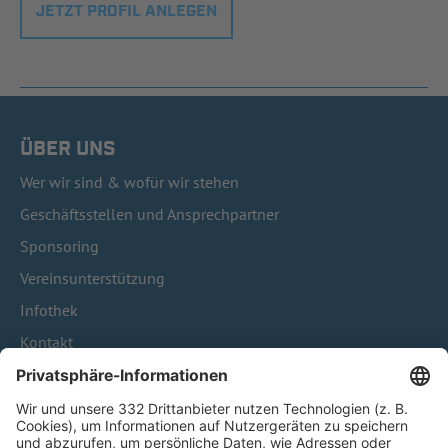
JETZT PROFIL ANLEGEN
ÜBER UNS
Wer wir sind & wofür wir stehen
Geschäftsstellen und Ansprechpartner
Sponsoring
Vereinsunterstützung
Infothek
Kontakt
HÄUFIG BESUCHTE SEITEN
Pässe und Vereinswechsel