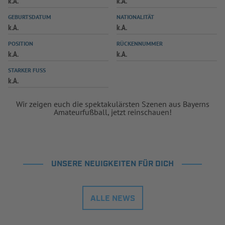
k.A.
k.A.
INFOTHEK
SPIELPLUS
GEBURTSDATUM
NATIONALITÄT
k.A.
k.A.
POSITION
RÜCKENNUMMER
k.A.
k.A.
STARKER FUSS
k.A.
Wir zeigen euch die spektakulärsten Szenen aus Bayerns
Amateurfußball, jetzt reinschauen!
UNSERE NEUIGKEITEN FÜR DICH
ALLE NEWS