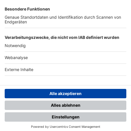
SFV
DFB
UEFA
FIFA
Nutzungsbedingungen
Datenschutz
Impressum