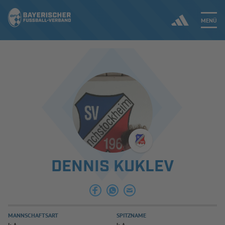
MENÜ
Jetzt einloggen
ERGEBNISSE & WETTBEWERBE
NEUIGKEITEN
SPIELBETRIEB & VERBANDSLEBEN
DENNIS KUKLEV
AUSBILDUNG & FÖRDERUNG
DER VERBAND
MANNSCHAFTSART
SPITZNAME