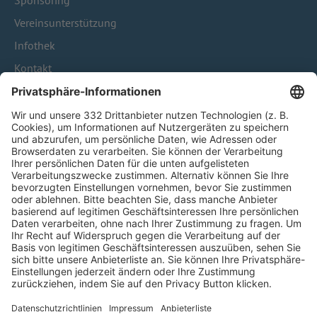
Sponsoring
Vereinsunterstützung
Infothek
Kontakt
HÄUFIG BESUCHTE SEITEN
Pässe und Vereinswechsel
Trainerausbildung
Schulungsangebot Vereinsmitarbeiter
BFV-Geschäftsstellen
Trainerbörse
Login SpielPlus
FOLGE DEM BFV