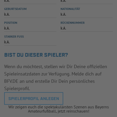
k.A.
k.A.
INFOTHEK
SPIELPLUS
GEBURTSDATUM
NATIONALITÄT
k.A.
k.A.
POSITION
RÜCKENNUMMER
k.A.
k.A.
STARKER FUSS
k.A.
BIST DU DIESER SPIELER?
Wenn du möchtest, stellen wir Dir Deine offiziellen
Spieleinsatzdaten zur Verfügung. Melde dich auf
BFV.DE an und erstelle Dir Dein persönliches
Spielerprofil.
SPIELERPROFIL ANLEGEN
Wir zeigen euch die spektakulärsten Szenen aus Bayerns
Amateurfußball, jetzt reinschauen!