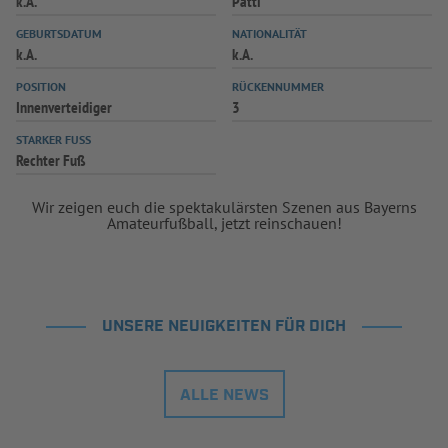
k.A.
Patti
INFOTHEK
SPIELPLUS
GEBURTSDATUM
NATIONALITÄT
k.A.
k.A.
POSITION
RÜCKENNUMMER
Innenverteidiger
3
STARKER FUSS
Rechter Fuß
Wir zeigen euch die spektakulärsten Szenen aus Bayerns
Amateurfußball, jetzt reinschauen!
UNSERE NEUIGKEITEN FÜR DICH
ALLE NEWS