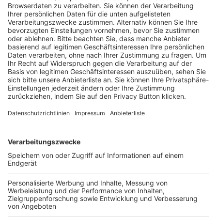
Trainerausbildung
Schulungsangebot Vereinsmitarbeiter
BFV-Geschäftsstellen
Trainerbörse
Login SpielPlus
FOLGE DEM BFV
TOP-VEREINE
TOP-PARTNER