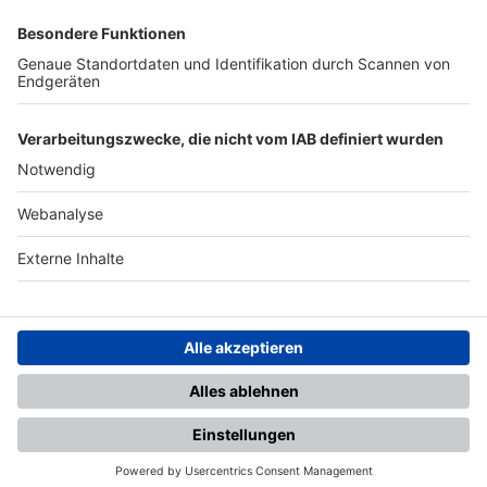
SFV
DFB
UEFA
FIFA
Nutzungsbedingungen
Datenschutz
Impressum