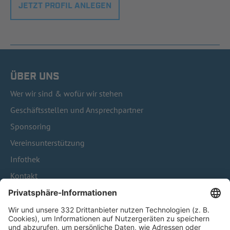
JETZT PROFIL ANLEGEN
ÜBER UNS
Wer wir sind & wofür wir stehen
Geschäftsstellen und Ansprechpartner
Sponsoring
Vereinsunterstützung
Infothek
Kontakt
HÄUFIG BESUCHTE SEITEN
Pässe und Vereinswechsel