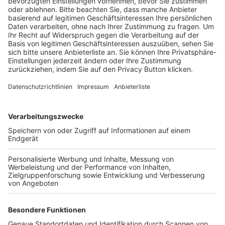
BFV-Geschäftsstellen
Trainerbörse
Login SpielPlus
FOLGE DEM BFV
TOP-VEREINE
TOP-PARTNER