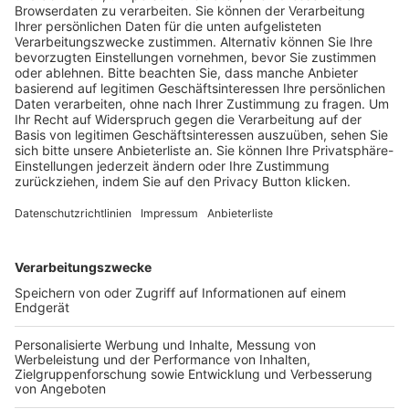
Trainerausbildung
Schulungsangebot Vereinsmitarbeiter
BFV-Geschäftsstellen
Trainerbörse
Login SpielPlus
FOLGE DEM BFV
TOP-VEREINE
TOP-PARTNER