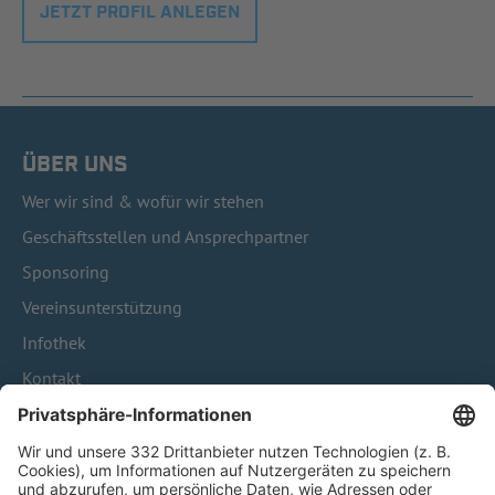
JETZT PROFIL ANLEGEN
ÜBER UNS
Wer wir sind & wofür wir stehen
Geschäftsstellen und Ansprechpartner
Sponsoring
Vereinsunterstützung
Infothek
Kontakt
HÄUFIG BESUCHTE SEITEN
Pässe und Vereinswechsel