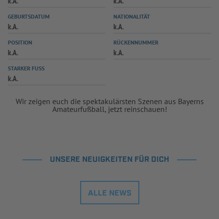
k.A.
k.A.
INFOTHEK
SPIELPLUS
GEBURTSDATUM
NATIONALITÄT
k.A.
k.A.
POSITION
RÜCKENNUMMER
k.A.
k.A.
STARKER FUSS
k.A.
Wir zeigen euch die spektakulärsten Szenen aus Bayerns
Amateurfußball, jetzt reinschauen!
UNSERE NEUIGKEITEN FÜR DICH
ALLE NEWS