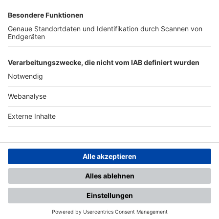
SFV
DFB
UEFA
FIFA
Nutzungsbedingungen
Datenschutz
Impressum