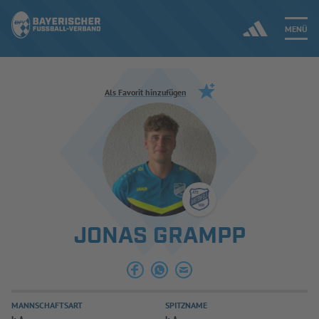
MENÜ
Jetzt einloggen
Als Favorit hinzufügen
ERGEBNISSE & WETTBEWERBE
NEUIGKEITEN
SPIELBETRIEB & VERBANDSLEBEN
JONAS GRAMPP
AUSBILDUNG & FÖRDERUNG
DER VERBAND
MANNSCHAFTSART
SPITZNAME