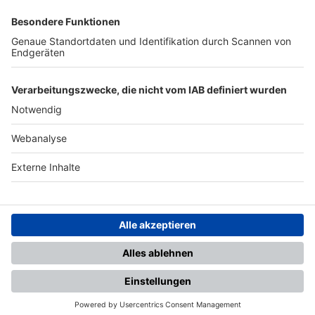
SFV
DFB
UEFA
FIFA
Nutzungsbedingungen
Datenschutz
Impressum