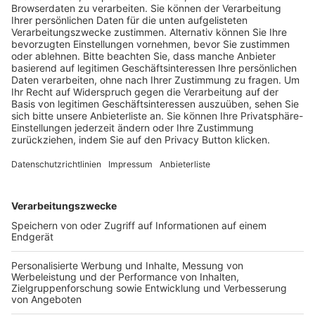
Trainerausbildung
Schulungsangebot Vereinsmitarbeiter
BFV-Geschäftsstellen
Trainerbörse
Login SpielPlus
FOLGE DEM BFV
TOP-VEREINE
TOP-PARTNER