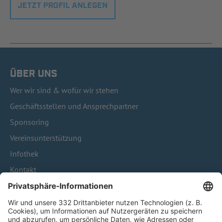
JETZT PROFIL ANLEGEN
ÜBER UNS
Wer wir sind & wofür wir stehen
Geschäftsstellen und Ansprechpartner
Sponsoring
Vereinsunterstützung
Infothek
Kontakt
HÄUFIG BESUCHTE SEITEN
Pässe und Vereinswechsel