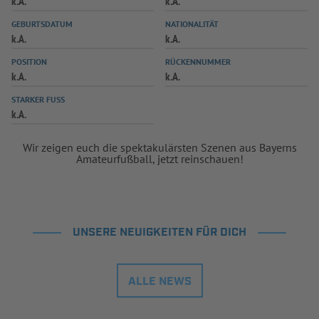
k.A.
k.A.
INFOTHEK
SPIELPLUS
GEBURTSDATUM
NATIONALITÄT
k.A.
k.A.
POSITION
RÜCKENNUMMER
k.A.
k.A.
STARKER FUSS
k.A.
Wir zeigen euch die spektakulärsten Szenen aus Bayerns
Amateurfußball, jetzt reinschauen!
UNSERE NEUIGKEITEN FÜR DICH
ALLE NEWS