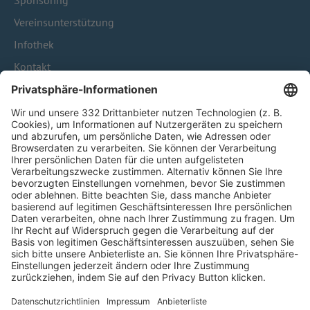
Sponsoring
Vereinsunterstützung
Infothek
Kontakt
HÄUFIG BESUCHTE SEITEN
Pässe und Vereinswechsel
Trainerausbildung
Schulungsangebot Vereinsmitarbeiter
BFV-Geschäftsstellen
Trainerbörse
Login SpielPlus
FOLGE DEM BFV