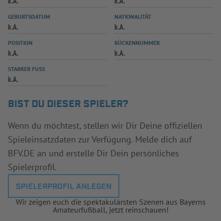
k.A.
k.A.
INFOTHEK
SPIELPLUS
GEBURTSDATUM
NATIONALITÄT
k.A.
k.A.
POSITION
RÜCKENNUMMER
k.A.
k.A.
STARKER FUSS
k.A.
BIST DU DIESER SPIELER?
Wenn du möchtest, stellen wir Dir Deine offiziellen
Spieleinsatzdaten zur Verfügung. Melde dich auf
BFV.DE an und erstelle Dir Dein persönliches
Spielerprofil.
SPIELERPROFIL ANLEGEN
Wir zeigen euch die spektakulärsten Szenen aus Bayerns
Amateurfußball, jetzt reinschauen!