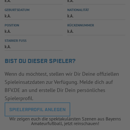
k.A.
k.A.
INFOTHEK
SPIELPLUS
GEBURTSDATUM
NATIONALITÄT
k.A.
k.A.
POSITION
RÜCKENNUMMER
k.A.
k.A.
STARKER FUSS
k.A.
BIST DU DIESER SPIELER?
Wenn du möchtest, stellen wir Dir Deine offiziellen
Spieleinsatzdaten zur Verfügung. Melde dich auf
BFV.DE an und erstelle Dir Dein persönliches
Spielerprofil.
SPIELERPROFIL ANLEGEN
Wir zeigen euch die spektakulärsten Szenen aus Bayerns
Amateurfußball, jetzt reinschauen!