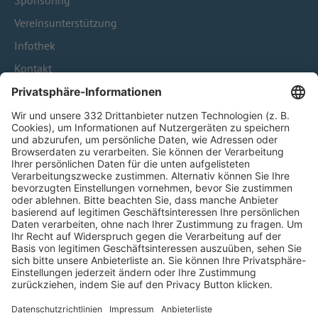
Sponsoring
Vereinsunterstützung
Infothek
Kontakt
HÄUFIG BESUCHTE SEITEN
Pässe und Vereinswechsel
Trainerausbildung
Schulungsangebot Vereinsmitarbeiter
BFV-Geschäftsstellen
Trainerbörse
Login SpielPlus
FOLGE DEM BFV