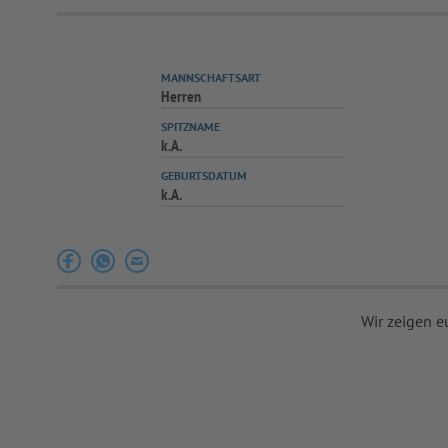
MANNSCHAFTSART
Herren
SPITZNAME
k.A.
GEBURTSDATUM
k.A.
Wir zeigen e