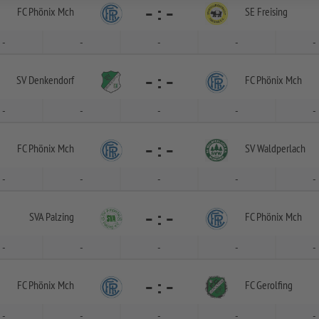
-
:
-
FC Phönix Mch
SE Freising
-
-
-
-
-
-
:
-
SV Denkendorf
FC Phönix Mch
-
-
-
-
-
-
:
-
FC Phönix Mch
SV Waldperlach
-
-
-
-
-
-
:
-
SVA Palzing
FC Phönix Mch
-
-
-
-
-
-
:
-
FC Phönix Mch
FC Gerolfing
-
-
-
-
-