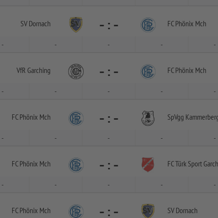
-
:
-
SV Dornach
FC Phönix Mch
-
-
-
-
-
-
:
-
VfR Garching
FC Phönix Mch
-
-
-
-
-
-
:
-
FC Phönix Mch
SpVgg Kammerber
-
-
-
-
-
-
:
-
FC Phönix Mch
FC Türk Sport Garc
-
-
-
-
-
-
:
-
FC Phönix Mch
SV Dornach