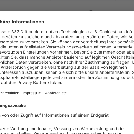


:
FC Phönix Mch
VfR Garching
( 
 )
:
0
69
69
0
0


:
SpVgg Kammerberg
FC Phönix Mch
( 
 )
:
0
59
59
0
0
-
:
-
Türk Sport Garching
FC Phönix Mch
-
-
-
-
-
-
:
-
FC Phönix Mch
FC Aschheim
-
-
-
-
-
-
:
-
 Eintracht Karlsfeld
FC Phönix Mch