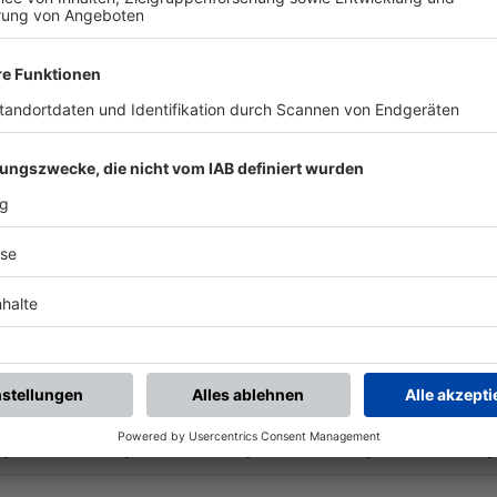
-
-
-
-
-
-
:
-
FC Phönix Mch
TSV Allershausen
-
-
-
-
-
-
:
-
FC Phönix Mch
ASV Dachau
-
-
-
-
-
-
:
-
FC Phönix Mch
TSV Rohrbach
-
-
-
-
-
-
:
-
TSV Gaimersheim
FC Phönix Mch
-
-
-
-
-